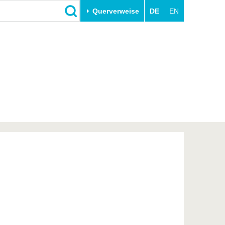
Querverweise
DE
EN
Schließen
Transfer
Unileben
e
Akademische Fachkräfte
Unsere Werte
Wirtschafts- und
Familie & Dual Career
Forschungskooperationen
Sport & Gesundheit
Gründen an der BTU
BTU & Region erleben
Innovative Transferprojekte
Lernen Sie uns kennen