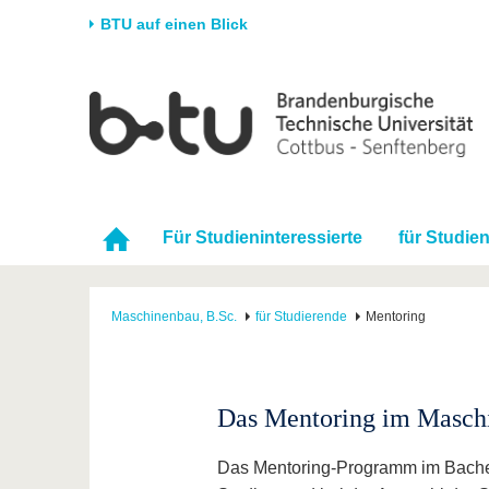
BTU auf einen Blick
Startseite
Universität
Forschung
Stud
Die BTU
Aktuelle Forschung
Stud
Struktur
Forschungsprofil
Vor 
Karriere & Engagement
Förderung
Im S
Für Studieninteressierte
für Studie
Partnerschaften &
Wissenschaftlicher
Nach
Strukturwandel
Nachwuchs
Maschinenbau, B.Sc.
für Studierende
Mentoring
Das Mentoring im Masch
Das Mentoring-Programm im Bache