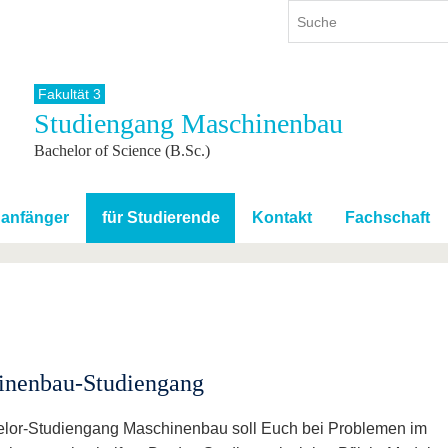
Fakultät 3
Studiengang Maschinenbau
ium
International
Weiterbildung
Bachelor of Science (B.Sc.)
ienangebot
Internationales Profil
Weiterbildungsangebot
dem Studium
Aus dem Ausland an die BTU
Wissenschaftliche
Weiterbildung
tudium
Mit der BTU ins Ausland
nanfänger
für Studierende
Kontakt
Fachschaft
Kontakt
 dem Studium
Für internationale
Studierende
Kontakt
inenbau-Studiengang
lor-Studiengang Maschinenbau soll Euch bei Problemen im