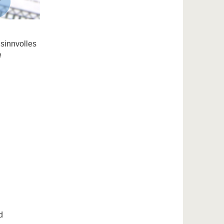
 sinnvolles
e
d