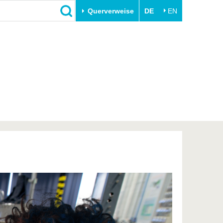
Querverweise
DE
EN
Schließen
Transfer
Unileben
e
Akademische Fachkräfte
Unsere Werte
Wirtschafts- und
Familie & Dual Career
Forschungskooperationen
Sport & Gesundheit
Gründen an der BTU
BTU & Region erleben
Innovative Transferprojekte
Lernen Sie uns kennen