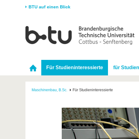
BTU auf einen Blick
Startseite
Universität
Forschung
Stud
Die BTU
Aktuelle Forschung
Stud
Struktur
Forschungsprofil
Vor 
Karriere & Engagement
Förderung
Im S
Für Studieninteressierte
für Studie
Partnerschaften &
Wissenschaftlicher
Nach
Strukturwandel
Nachwuchs
Maschinenbau, B.Sc.
Für Studieninteressierte