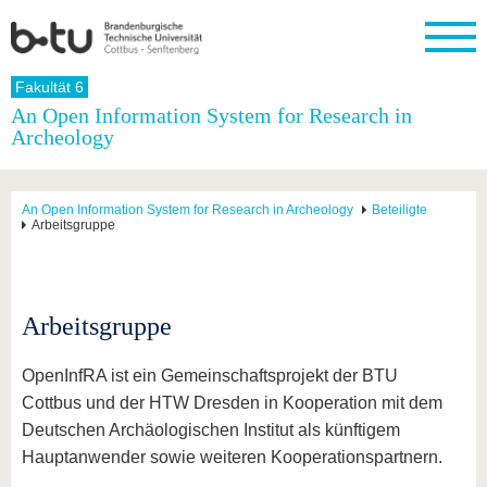
Startseite
Fakultät 6
Schließen
An Open Information System for Research in
Archeology
Universität
Forschung
Studium
International
Weiterbildung
Transfer
Unileben
Die BTU
Aktuelle
Studienangebot
Internationales
Weiterbildungsangebote
Akademische
Unsere
Forschung
Profil
Fachkräfte
Werte
Struktur
Vor dem
Wissenschaftliche
An Open Information System for Research in Archeology
Beteiligte
Arbeitsgruppe
Forschungsprofil
Studium
Aus dem
Weiterbildung
Wirtschafts-
Familie &
Karriere
Ausland
und
Dual
&
Förderung
Im
Kontakt
an die
Forschungskooperati
Career
Engagement
Studium
BTU
Wissenschaftlicher
Gründen
Sport &
Partnerschaften
Nachwuchs
Nach
Arbeitsgruppe
Mit der
an der
Gesundhei
&
dem
BTU ins
BTU
Strukturwandel
Studium
BTU &
Ausland
OpenInfRA ist ein Gemeinschaftsprojekt der BTU
Innovative
Region
Für
Transferprojekte
erleben
Cottbus und der HTW Dresden in Kooperation mit dem
internationale
Lernen
Deutschen Archäologischen Institut als künftigem
Studierende
Sie uns
Hauptanwender sowie weiteren Kooperationspartnern.
Kontakt
kennen