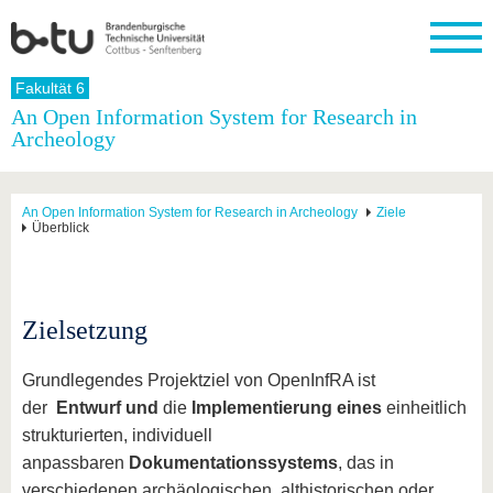
Startseite
Fakultät 6
Schließen
An Open Information System for Research in
Archeology
Universität
Forschung
Studium
International
Weiterbildung
Transfer
Unileben
Die BTU
Aktuelle
Studienangebot
Internationales
Weiterbildungsangebote
Akademische
Unsere
Forschung
Profil
Fachkräfte
Werte
Struktur
Vor dem
Wissenschaftliche
An Open Information System for Research in Archeology
Ziele
Überblick
Forschungsprofil
Studium
Aus dem
Weiterbildung
Wirtschafts-
Familie &
Karriere
Ausland
und
Dual
&
Förderung
Im
Kontakt
an die
Forschungskooperati
Career
Engagement
Studium
BTU
Wissenschaftlicher
Gründen
Sport &
Partnerschaften
Nachwuchs
Nach
Zielsetzung
Mit der
an der
Gesundhei
&
dem
BTU ins
BTU
Strukturwandel
Studium
BTU &
Ausland
Grundlegendes Projektziel von OpenInfRA ist
Innovative
Region
Für
Transferprojekte
erleben
der
Entwurf und
die
Implementierung
eines
einheitlich
internationale
Lernen
strukturierten, individuell
Studierende
Sie uns
anpassbaren
Dokumentationssystems
, das in
Kontakt
kennen
verschiedenen archäologischen, althistorischen oder