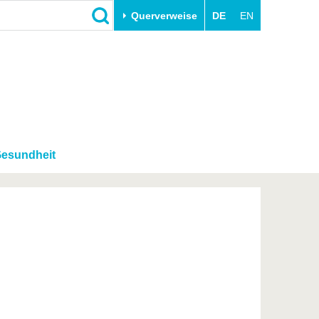
Querverweise
DE
EN
Schließen
Transfer
Unileben
e
Akademische Fachkräfte
Unsere Werte
Wirtschafts- und
Familie & Dual Career
Forschungskooperationen
Sport & Gesundheit
 Gesundheit
Gründen an der BTU
BTU & Region erleben
Innovative Transferprojekte
Lernen Sie uns kennen