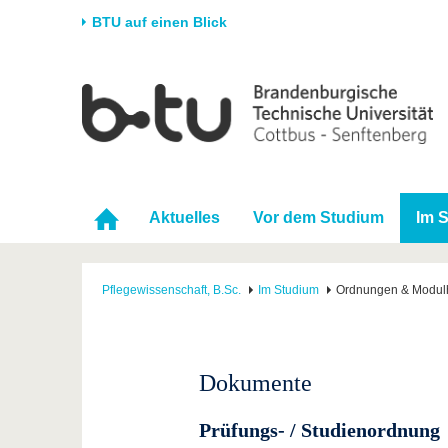
BTU auf einen Blick
Startseite
Universität
Forschung
Stud
Die BTU
Aktuelle Forschung
Stud
Struktur
Forschungsprofil
Vor 
Karriere & Engagement
Förderung
Im S
Aktuelles
Vor dem Studium
Im 
Partnerschaften &
Wissenschaftlicher
Nach
Strukturwandel
Nachwuchs
Pflegewissenschaft, B.Sc.
Im Studium
Ordnungen & Modu
Dokumente
Prüfungs- / Studienordnung