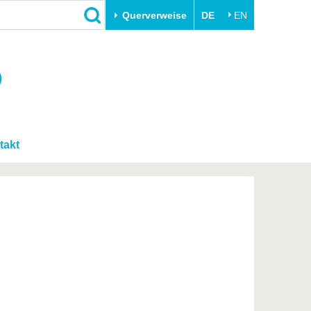
Querverweise
DE
EN
Schließen
)
Transfer
Unileben
e
Akademische Fachkräfte
Unsere Werte
Wirtschafts- und
Familie & Dual Career
Forschungskooperationen
takt
Sport & Gesundheit
Gründen an der BTU
BTU & Region erleben
Innovative Transferprojekte
Lernen Sie uns kennen