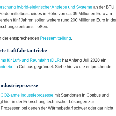
orschung hybrid-elektrischer Antriebe und Systeme
an der BTU
Fördermittelbescheides in Höhe von ca. 39 Millionen Euro am
nden fünf Jahren sollen weitere rund 200 Millionen Euro in de
rschungszentrums fließen.
 in der entsprechenden
Pressemitteilung
.
erte Luftfahrtantriebe
ms für Luft- und Raumfahrt (DLR)
hat Anfang Juli 2020 ein
tantriebe
in Cottbus gegründet. Siehe hierzu die entprechende
Industrieprozesse
für CO2-arme Industrieprozesse
mit Standorten in Cottbus und
iegt hier in der Erforschung technischer Lösungen zur
n Prozessen bei denen der Wärmebedarf schwer oder gar nicht