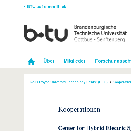
BTU auf einen Blick
Startseite
Universität
Forschung
Stud
Die BTU
Aktuelle Forschung
Stud
Struktur
Forschungsprofil
Vor 
Über
Mitglieder
Forschungssch
Karriere & Engagement
Förderung
Im S
Partnerschaften &
Wissenschaftlicher
Nach
Strukturwandel
Nachwuchs
Rolls-Royce University Technology Centre (UTC)
Kooperation
Kooperationen
Center for Hybrid Electric