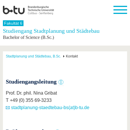
Startseite
Fakultät 6
Schließen
Studiengang Stadtplanung und Städtebau
Bachelor of Science (B.Sc.)
Universität
Forschung
Studium
International
Weiterbildung
Transfer
Unileben
Die BTU
Aktuelle
Studienangebot
Internationales
Weiterbildungsangebote
Akademische
Unsere
Forschung
Profil
Fachkräfte
Werte
Struktur
Vor dem
Wissenschaftliche
Stadtplanung und Städtebau, B.Sc.
Kontakt
Forschungsprofil
Studium
Aus dem
Weiterbildung
Wirtschafts-
Familie &
Karriere
Ausland
und
Dual
&
Förderung
Im
Kontakt
an die
Forschungskooperati
Career
Engagement
Studium
BTU
Wissenschaftlicher
Studiengangsleitung
Gründen
Sport &
Partnerschaften
Nachwuchs
Nach
Mit der
an der
Gesundhei
&
dem
BTU ins
BTU
Prof. Dr. phil. Nina Gribat
Strukturwandel
Studium
BTU &
Ausland
T +49 (0) 355 69-3233
Innovative
Region
Für
Transferprojekte
erleben
stadtplanung-staedtebau-bs(at)b-tu.de
internationale
Lernen
Studierende
Sie uns
Kontakt
kennen