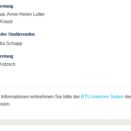
tretung
 nat. Anne-Helen Lutter
 Krautz
der Studierenden
dra Schapp
tretung
Kotzsch
 Informationen entnehmen Sie bitte der
BTU-internen Seiten
de
sion.