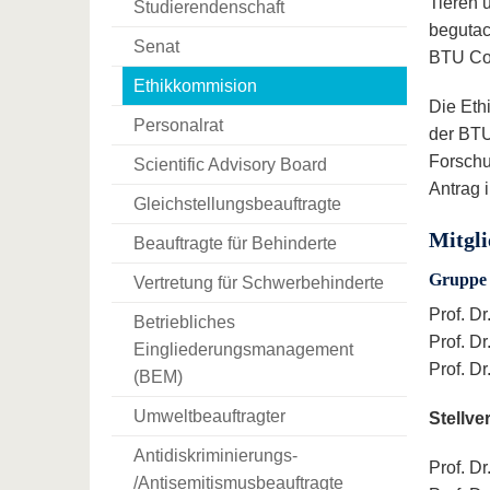
Tieren 
Studierendenschaft
begutac
Senat
BTU Cot
Ethikkommision
Die Eth
Personalrat
der BTU
Forschu
Scientific Advisory Board
Antrag i
Gleichstellungsbeauftragte
Mitgli
Beauftragte für Behinderte
Gruppe 
Vertretung für Schwerbehinderte
Prof. Dr
Betriebliches
Prof. Dr
Eingliederungsmanagement
Prof. Dr
(BEM)
Umweltbeauftragter
Stellve
Antidiskriminierungs-
Prof. Dr
/Antisemitismusbeauftragte