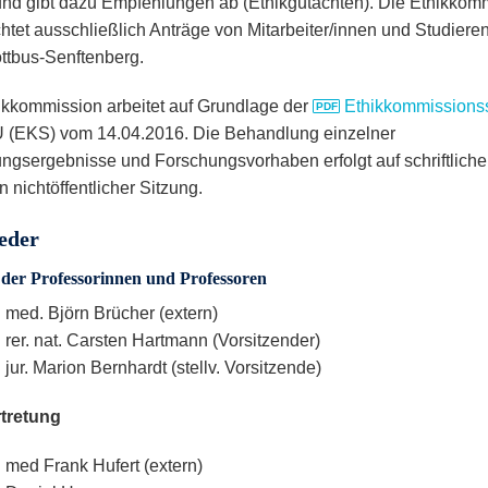
und gibt dazu Empfehlungen ab (Ethikgutachten). Die Ethikkom
htet ausschließlich Anträge von Mitarbeiter/innen und Studiere
tbus-Senftenberg.
ikkommission arbeitet auf Grundlage der
Ethikkommissions
 (EKS) vom 14.04.2016. Die Behandlung einzelner
ngsergebnisse und Forschungsvorhaben erfolgt auf schriftlich
n nichtöffentlicher Sitzung.
eder
der Professorinnen und Professoren
. med. Björn Brücher (extern)
. rer. nat. Carsten Hartmann (Vorsitzender)
. jur. Marion Bernhardt (stellv. Vorsitzende)
rtretung
. med Frank Hufert (extern)