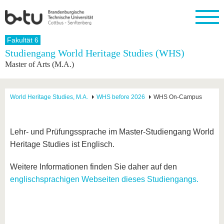
Startseite
Fakultät 6
Schließen
Studiengang World Heritage Studies (WHS)
Master of Arts (M.A.)
Universität
Forschung
Studium
International
Weiterbildung
Transfer
Unileben
Die BTU
Aktuelle
Studienangebot
Internationales
Weiterbildungsangebote
Akademische
Unsere
Forschung
Profil
Fachkräfte
Werte
Struktur
Vor dem
Wissenschaftliche
World Heritage Studies, M.A.
WHS before 2026
WHS On-Campus
Forschungsprofil
Studium
Aus dem
Weiterbildung
Wirtschafts-
Familie &
Karriere
Ausland
und
Dual
&
Förderung
Im
Kontakt
an die
Forschungskooperati
Career
Engagement
Studium
Lehr- und Prüfungssprache im Master-Studiengang World
BTU
Wissenschaftlicher
Gründen
Sport &
Heritage Studies ist Englisch.
Partnerschaften
Nachwuchs
Nach
Mit der
an der
Gesundhei
&
dem
BTU ins
BTU
Strukturwandel
Studium
BTU &
Weitere Informationen finden Sie daher auf den
Ausland
Innovative
Region
englischsprachigen Webseiten dieses Studiengangs
.
Für
Transferprojekte
erleben
internationale
Lernen
Studierende
Sie uns
Kontakt
kennen