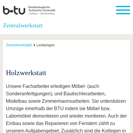
Startseite
Zentralwerkstatt
Schließen
Universität
Forschung
Studium
International
Weiterbildung
Transfer
Unileben
Zentralwerkstatt
Leistungen
Die BTU
Aktuelle
Studienangebot
Internationales
Weiterbildungsangebote
Akademische
Unsere
Forschung
Profil
Fachkräfte
Werte
Struktur
Vor dem
Wissenschaftliche
Forschungsprofil
Studium
Aus dem
Weiterbildung
Wirtschafts-
Familie &
Karriere
Ausland
und
Dual
Holzwerkstatt
&
Förderung
Im
Kontakt
an die
Forschungskooperati
Career
Engagement
Studium
BTU
Wissenschaftlicher
Gründen
Sport &
Partnerschaften
Nachwuchs
Nach
Unsere Facharbeiter erledigen Möbel- (auch
Mit der
an der
Gesundhei
&
dem
Sonderanfertigungen), und Bautischlerarbeiten,
BTU ins
BTU
Strukturwandel
Studium
BTU &
Ausland
Modelbau sowie Zimmermannsarbeiten. Sie unterstützen
Innovative
Region
Für
Transferprojekte
erleben
Umzüge innerhalb der BTU indem sie Möbel bzw.
internationale
Labormöbel demontieren und wieder montieren. Auch der
Lernen
Studierende
Sie uns
Einbau sowie das Reparieren von Fenstern zählt zu
Kontakt
kennen
unserem Aufgabengebiet. Zusätzlich sind die Kollegen in