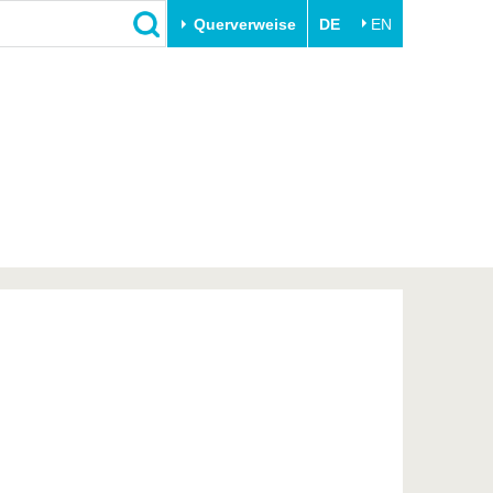
Querverweise
DE
EN
Schließen
Transfer
Unileben
e
Akademische Fachkräfte
Unsere Werte
Wirtschafts- und
Familie & Dual Career
Forschungskooperationen
Sport & Gesundheit
Gründen an der BTU
BTU & Region erleben
Innovative Transferprojekte
Lernen Sie uns kennen