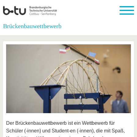
Startseite
Brückenbauwettbewerb
Schließen
Universität
Forschung
Studium
International
Weiterbildung
Transfer
Unileben
Die BTU
Aktuelle
Studienangebot
Internationales
Weiterbildungsangebote
Akademische
Unsere
Forschung
Profil
Fachkräfte
Werte
Struktur
Vor dem
Wissenschaftliche
Forschungsprofil
Studium
Aus dem
Weiterbildung
Wirtschafts-
Familie &
Karriere
Ausland
und
Dual
&
Förderung
Im
Kontakt
an die
Forschungskooperati
Career
Engagement
Studium
BTU
Wissenschaftlicher
Gründen
Sport &
Partnerschaften
Nachwuchs
Nach
Mit der
an der
Gesundhei
&
dem
BTU ins
BTU
Strukturwandel
Studium
BTU &
Ausland
Innovative
Region
Für
Transferprojekte
erleben
internationale
Lernen
Der Brückenbauwettbewerb ist ein Wettbewerb für
Studierende
Sie uns
Schüler (-innen) und Student-en (-innen), die mit Spaß,
Kontakt
kennen