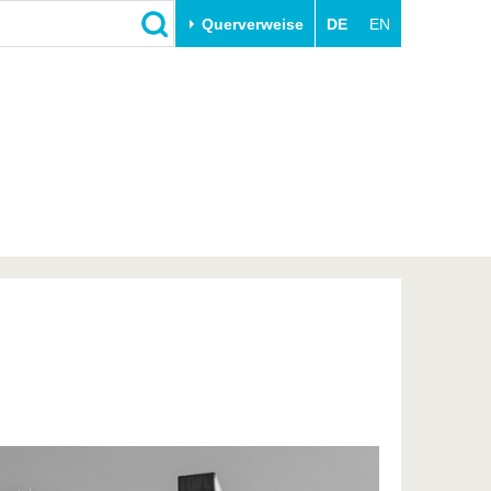
Querverweise
DE
EN
Schließen
Transfer
Unileben
e
Akademische Fachkräfte
Unsere Werte
Wirtschafts- und
Familie & Dual Career
Forschungskooperationen
Sport & Gesundheit
Gründen an der BTU
BTU & Region erleben
Innovative Transferprojekte
Lernen Sie uns kennen