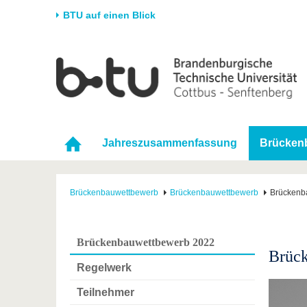
BTU auf einen Blick
Startseite
Universität
Forschung
Stud
Die BTU
Aktuelle Forschung
Stud
Struktur
Forschungsprofil
Vor 
Jahreszusammenfassung
Brücken
Karriere & Engagement
Förderung
Im S
Partnerschaften &
Wissenschaftlicher
Nach
Strukturwandel
Nachwuchs
Brückenbauwettbewerb
Brückenbauwettbewerb
Brückenb
Brückenbauwettbewerb 2022
Brüc
Regelwerk
Teilnehmer