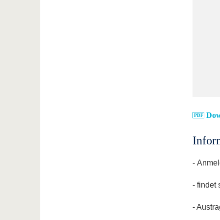
Dow
Infor
- Anmel
- finde
- Austr