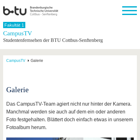
Startseite
Fakultät 1
Schließen
CampusTV
Studentenfernsehen der BTU Cottbus-Senftenberg
Universität
Forschung
Studium
International
Weiterbildung
Transfer
Unileben
Die BTU
Aktuelle
Studienangebot
Internationales
Weiterbildungsangebote
Akademische
Unsere
Forschung
Profil
Fachkräfte
Werte
Struktur
Vor dem
Wissenschaftliche
CampusTV
Galerie
Forschungsprofil
Studium
Aus dem
Weiterbildung
Wirtschafts-
Familie &
Karriere
Ausland
und
Dual
&
Förderung
Im
Kontakt
an die
Forschungskooperati
Career
Engagement
Studium
BTU
Wissenschaftlicher
Gründen
Sport &
Galerie
Partnerschaften
Nachwuchs
Nach
Mit der
an der
Gesundhei
&
dem
BTU ins
BTU
Strukturwandel
Studium
BTU &
Das CampusTV-Team agiert nicht nur hinter der Kamera.
Ausland
Innovative
Region
Manchmal werden sie auch auf dem ein oder anderen
Für
Transferprojekte
erleben
Foto festgehalten. Blättert doch einfach etwas in unserem
internationale
Lernen
Studierende
Fotoalbum herum.
Sie uns
Kontakt
kennen