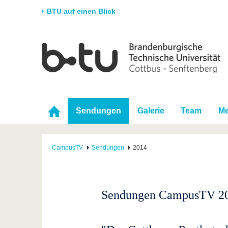
BTU auf einen Blick
Startseite
Universität
Forschung
Stud
Die BTU
Aktuelle Forschung
Stud
Struktur
Forschungsprofil
Vor 
Karriere & Engagement
Förderung
Im S
Sendungen
Galerie
Team
Me
Partnerschaften &
Wissenschaftlicher
Nach
Strukturwandel
Nachwuchs
CampusTV
Sendungen
2014
Sendungen CampusTV 2