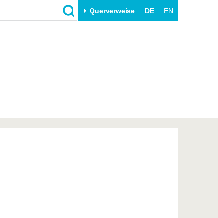
Querverweise
DE
EN
Schließen
Transfer
Unileben
e
Akademische Fachkräfte
Unsere Werte
Wirtschafts- und
Familie & Dual Career
Forschungskooperationen
Sport & Gesundheit
Gründen an der BTU
BTU & Region erleben
Innovative Transferprojekte
Lernen Sie uns kennen