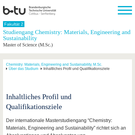
Startseite
Fakultät 2
Schließen
Studiengang Chemistry: Materials, Engineering and
Sustainability
Universität
Forschung
Studium
International
Weiterbildung
Transfer
Unileben
Master of Science (M.Sc.)
Die BTU
Aktuelle
Studienangebot
Internationales
Weiterbildungsangebote
Akademische
Unsere
Forschung
Profil
Fachkräfte
Werte
Struktur
Vor dem
Wissenschaftliche
Forschungsprofil
Studium
Aus dem
Weiterbildung
Wirtschafts-
Familie &
Chemistry: Materials, Engineering and Sustainability, M.Sc.
Karriere
Über das Studium
Inhaltliches Profil und Qualifikationsziele
Ausland
und
Dual
&
Förderung
Im
Kontakt
an die
Forschungskooperati
Career
Engagement
Studium
BTU
Wissenschaftlicher
Gründen
Sport &
Partnerschaften
Nachwuchs
Nach
Mit der
an der
Gesundhei
&
dem
Inhaltliches Profil und
BTU ins
BTU
Strukturwandel
Studium
BTU &
Ausland
Innovative
Region
Qualifikationsziele
Für
Transferprojekte
erleben
internationale
Lernen
Der internationale Masterstudiengang “Chemistry:
Studierende
Sie uns
Materials, Engineering and Sustainability” richtet sich an
Kontakt
kennen