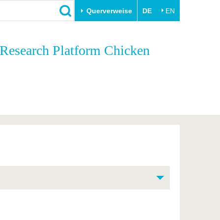
Querverweise
DE
EN
Schließen
 Research Platform Chicken
Transfer
Unileben
e
Akademische Fachkräfte
Unsere Werte
Wirtschafts- und
Familie & Dual Career
Forschungskooperationen
Sport & Gesundheit
Gründen an der BTU
BTU & Region erleben
Innovative Transferprojekte
Lernen Sie uns kennen