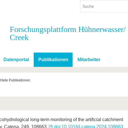
Forschungsplattform Hühnerwasser/
Creek
ium
International
Weiterbildung
ienangebot
Internationales Profil
Weiterbildungsangebot
dem Studium
Aus dem Ausland an die BTU
Wissenschaftliche
Weiterbildung
Datenportal
Publikationen
Mitarbeiter
tudium
Mit der BTU ins Ausland
Kontakt
 dem Studium
Für internationale
Studierende
htete Publikationen
Kontakt
ohydrological long-term monitoring of the artificial catchment
y. Catena, 249, 108663.
doi:10.1016/j.catena.2024.108663