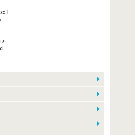
soil
n.
ia-
nd