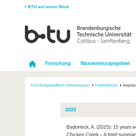
BTU auf einen Blick
Startseite
Universität
Forschung
Stud
Die BTU
Aktuelle Forschung
Stud
Struktur
Forschungsprofil
Vor 
Forschung
Wassereinzugsgebiet
Karriere & Engagement
Förderung
Im S
Partnerschaften &
Wissenschaftlicher
Nach
Strukturwandel
Nachwuchs
Forschungsplattform Hühnerwasser
Publikationen
begutac
2025
Badorreck, A. (2025): 15 years ec
Chicken Creek – A brief summar