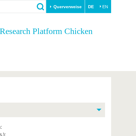
Querverweise
DE
EN
Schließen
 Research Platform Chicken
Transfer
Unileben
e
Akademische Fachkräfte
Unsere Werte
Wirtschafts- und
Familie & Dual Career
Forschungskooperationen
Sport & Gesundheit
Gründen an der BTU
BTU & Region erleben
Innovative Transferprojekte
Lernen Sie uns kennen
:
.):