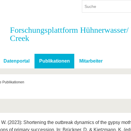
Forschungsplattform Hühnerwasser/
Creek
ium
International
Weiterbildung
ienangebot
Internationales Profil
Weiterbildungsangebot
dem Studium
Aus dem Ausland an die BTU
Wissenschaftliche
Weiterbildung
Datenportal
Publikationen
Mitarbeiter
tudium
Mit der BTU ins Ausland
Kontakt
 dem Studium
Für internationale
Studierende
e Publikationen
Kontakt
, W. (2023): Shortening the outbreak dynamics of the gypsy moth
ons of primary succession. In: Brückner, D. & Kietzmann, K. (eds