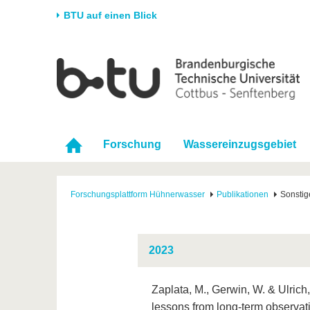
BTU auf einen Blick
Startseite
Universität
Forschung
Stud
Die BTU
Aktuelle Forschung
Stud
Struktur
Forschungsprofil
Vor 
Forschung
Wassereinzugsgebiet
Karriere & Engagement
Förderung
Im S
Partnerschaften &
Wissenschaftlicher
Nach
Strukturwandel
Nachwuchs
Forschungsplattform Hühnerwasser
Publikationen
Sonstig
2023
Zaplata, M., Gerwin, W. & Ulrich
lessons from long-term observati