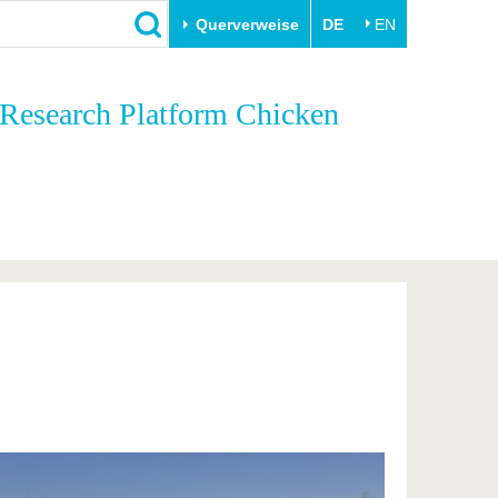
Querverweise
DE
EN
Schließen
 Research Platform Chicken
Transfer
Unileben
e
Akademische Fachkräfte
Unsere Werte
Wirtschafts- und
Familie & Dual Career
Forschungskooperationen
Sport & Gesundheit
Gründen an der BTU
BTU & Region erleben
Innovative Transferprojekte
Lernen Sie uns kennen