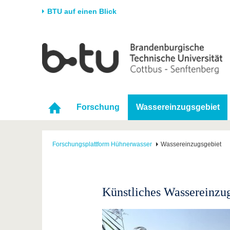
BTU auf einen Blick
Startseite
Universität
Forschung
Stud
Die BTU
Aktuelle Forschung
Stud
Struktur
Forschungsprofil
Vor 
Forschung
Wassereinzugsgebiet
Karriere & Engagement
Förderung
Im S
Partnerschaften &
Wissenschaftlicher
Nach
Strukturwandel
Nachwuchs
Forschungsplattform Hühnerwasser
Wassereinzugsgebiet
Künstliches Wassereinzu