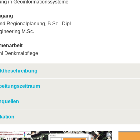
ung in Geoinformationssysteme
ngang
und Regionalplanung, B.Sc., Dipl.
ngineering M.Sc.
enarbeit
hl Denkmalpflege
ektbeschreibung
beitungszeitraum
nquellen
kation