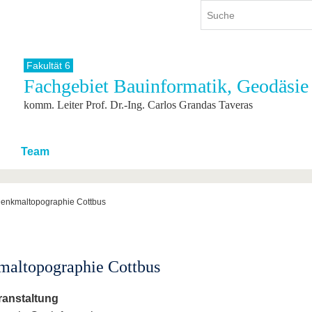
Fakultät 6
Fachgebiet Bauinformatik, Geodäsie
ium
International
Weiterbildung
komm. Leiter Prof. Dr.-Ing. Carlos Grandas Taveras
ienangebot
Internationales Profil
Weiterbildungsangebot
dem Studium
Aus dem Ausland an die BTU
Wissenschaftliche
Weiterbildung
tudium
Mit der BTU ins Ausland
Team
Kontakt
 dem Studium
Für internationale
Studierende
Kontakt
enkmaltopographie Cottbus
altopographie Cottbus
ranstaltung