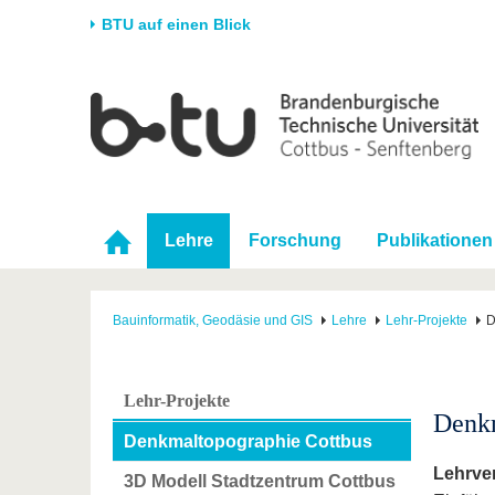
BTU auf einen Blick
Startseite
Universität
Forschung
Stud
Die BTU
Aktuelle Forschung
Stud
Struktur
Forschungsprofil
Vor 
Karriere & Engagement
Förderung
Im S
Lehre
Forschung
Publikationen
Partnerschaften &
Wissenschaftlicher
Nach
Strukturwandel
Nachwuchs
Bauinformatik, Geodäsie und GIS
Lehre
Lehr-Projekte
D
Lehr-Projekte
Denkm
Denkmaltopographie Cottbus
Lehrve
3D Modell Stadtzentrum Cottbus