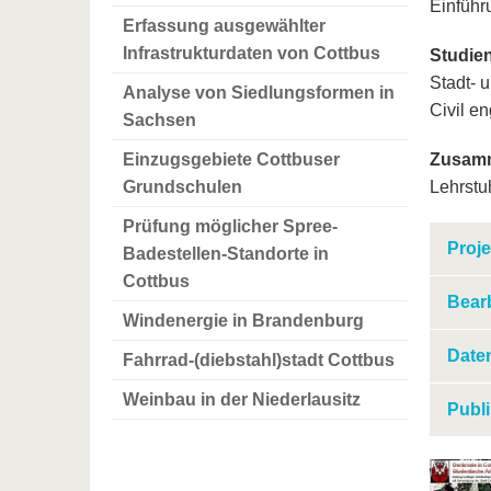
Einführ
Erfassung ausgewählter
Infrastrukturdaten von Cottbus
Studie
Stadt- 
Analyse von Siedlungsformen in
Civil e
Sachsen
Einzugsgebiete Cottbuser
Zusamm
Grundschulen
Lehrstu
Prüfung möglicher Spree-
Proj
Badestellen-Standorte in
Cottbus
Bear
Windenergie in Brandenburg
Date
Fahrrad-(diebstahl)stadt Cottbus
Weinbau in der Niederlausitz
Publi