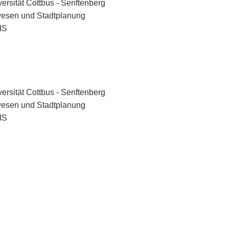
rsität Cottbus - Senftenberg
rwesen und Stadtplanung
IS
rsität Cottbus - Senftenberg
rwesen und Stadtplanung
IS