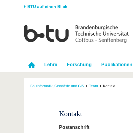
BTU auf einen Blick
Startseite
Universität
Forschung
Stud
Die BTU
Aktuelle Forschung
Stud
Struktur
Forschungsprofil
Vor 
Karriere & Engagement
Förderung
Im S
Lehre
Forschung
Publikationen
Partnerschaften &
Wissenschaftlicher
Nach
Strukturwandel
Nachwuchs
Bauinformatik, Geodäsie und GIS
Team
Kontakt
Kontakt
Postanschrift