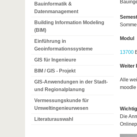
Bauing
Bauinformatik &
Datenmanagement
Semest
Building Information Modeling
Sommer
(BIM)
Modul
Einführung in
Geoinformationssysteme
13700
GIS für Ingenieure
Weiter 
BIM / GIS - Projekt
Alle we
GIS-Anwendungen in der Stadt-
moodle
und Regionalplanung
Vermessungskunde für
Umweltingenieurwesen
Wichtig
Die Anm
Literaturauswahl
Onlinep