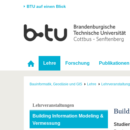
BTU auf einen Blick
Startseite
Universität
Forschung
Stud
Die BTU
Aktuelle Forschung
Stud
Struktur
Forschungsprofil
Vor 
Karriere & Engagement
Förderung
Im S
Lehre
Forschung
Publikationen
Partnerschaften &
Wissenschaftlicher
Nach
Strukturwandel
Nachwuchs
Bauinformatik, Geodäsie und GIS
Lehre
Lehrveranstaltun
Lehrveranstaltungen
Build
Building Information Modeling &
Vermessung
Studie