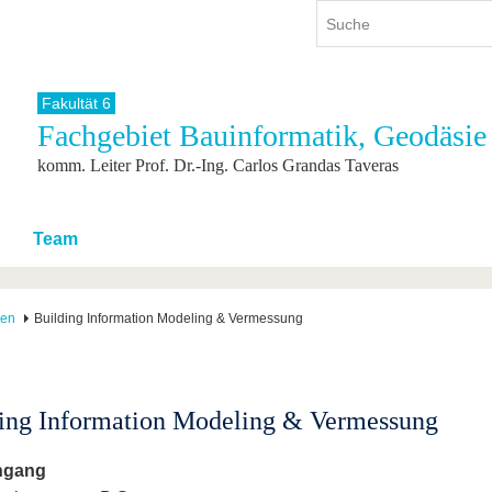
Fakultät 6
Fachgebiet Bauinformatik, Geodäsie
ium
International
Weiterbildung
komm. Leiter Prof. Dr.-Ing. Carlos Grandas Taveras
ienangebot
Internationales Profil
Weiterbildungsangebot
dem Studium
Aus dem Ausland an die BTU
Wissenschaftliche
Weiterbildung
tudium
Mit der BTU ins Ausland
Team
Kontakt
 dem Studium
Für internationale
Studierende
Kontakt
gen
Building Information Modeling & Vermessung
ing Information Modeling & Vermessung
ngang