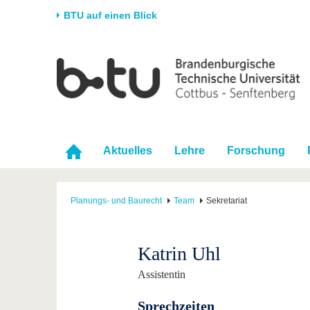
BTU auf einen Blick
Startseite
Universität
Forschung
Stud
Die BTU
Aktuelle Forschung
Stud
Struktur
Forschungsprofil
Vor 
Karriere & Engagement
Förderung
Im S
Aktuelles
Lehre
Forschung
Partnerschaften &
Wissenschaftlicher
Nach
Strukturwandel
Nachwuchs
Planungs- und Baurecht
Team
Sekretariat
Katrin Uhl
Assistentin
Sprechzeiten