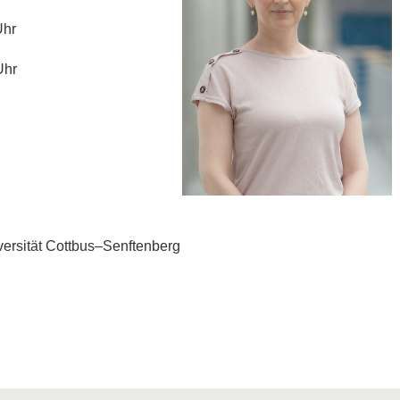
Uhr
Uhr
ersität Cottbus–Senftenberg