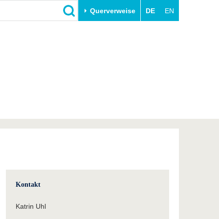
Querverweise
DE
EN
Schließen
Transfer
Unileben
e
Akademische Fachkräfte
Unsere Werte
Wirtschafts- und
Familie & Dual Career
Forschungskooperationen
Sport & Gesundheit
Gründen an der BTU
BTU & Region erleben
Innovative Transferprojekte
Lernen Sie uns kennen
Kontakt
Katrin Uhl