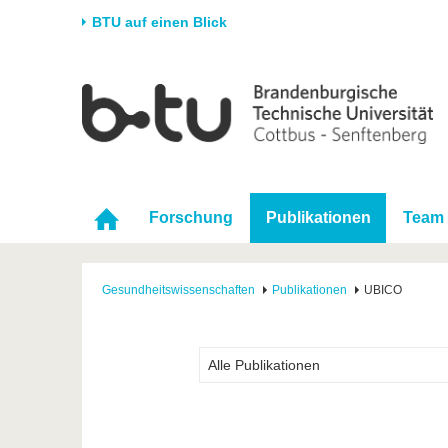
BTU auf einen Blick
Startseite
Universität
Forschung
Stud
Die BTU
Aktuelle Forschung
Stud
Struktur
Forschungsprofil
Vor 
Karriere & Engagement
Förderung
Im S
Forschung
Publikationen
Team
Partnerschaften &
Wissenschaftlicher
Nach
Strukturwandel
Nachwuchs
Gesundheitswissenschaften
Publikationen
UBICO