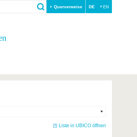
Querverweise
DE
EN
Schließen
en
Transfer
Unileben
e
Akademische Fachkräfte
Unsere Werte
Wirtschafts- und
Familie & Dual Career
Forschungskooperationen
Sport & Gesundheit
Gründen an der BTU
BTU & Region erleben
Innovative Transferprojekte
Lernen Sie uns kennen
Liste in UBICO öffnen