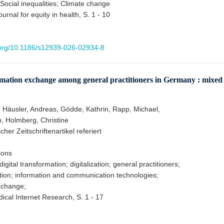
 Social inequalities; Climate change
ournal for equity in health, S. 1 - 10
i.org/10.1186/s12939-026-02934-8
formation exchange among general practitioners in Germany : mixed
, Häusler, Andreas, Gödde, Kathrin, Rapp, Michael,
b, Holmberg, Christine
cher Zeitschriftenartikel referiert
ions
 digital transformation; digitalization; general practitioners;
ation; information and communication technologies;
xchange;
ical Internet Research, S. 1 - 17