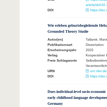
article/doi/1
DOI
https://doi
Wie erleben geburtsbegleitende Heb
Grounded Theory Studie
Autor(en)
Tallarek, Mari
Publikationsart
Dissertation
Erscheinungsjahr
2025
Verlag
Kooperativer 
Freie Schlagworte
Selbstbestimm
Verantwortli
URN
urn:nbn:de
DOI
https://do
Does individual-level socio-economic
early childhood language development
Germany