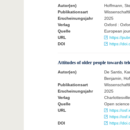
Autor(en)
Hoffmann, Ste
Publikationsart
Wissenschaftli
Erscheinungsjahr
2025
Verlag
Oxford : Oxfor
Quelle
European journ
URL
https://pu
DOI
https://doi
Attitudes of older people towards tel
Autor(en)
De Santis, Kar
Benjamin, Hof
Publikationsart
Wissenschaftlic
Erscheinungsjahr
2025
Verlag
Charlottesvill
Quelle
Open science 
URL
https://osf.
https://osf.
DOI
https://do