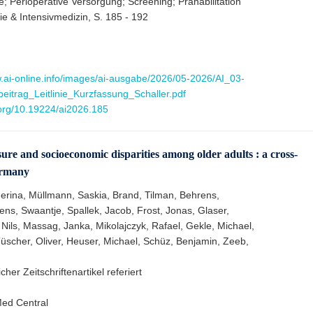
inie; Perioperative Versorgung; Screening; Prähabilitation
ie & Intensivmedizin, S. 185 - 192
w.ai-online.info/images/ai-ausgabe/2026/05-2026/AI_03-
itrag_Leitlinie_Kurzfassung_Schaller.pdf
.org/10.19224/ai2026.185
ure and socioeconomic disparities among older adults : a cross-
ermany
erina, Müllmann, Saskia, Brand, Tilman, Behrens,
ns, Swaantje, Spallek, Jacob, Frost, Jonas, Glaser,
Nils, Massag, Janka, Mikolajczyk, Rafael, Gekle, Michael,
Tüscher, Oliver, Heuser, Michael, Schüz, Benjamin, Zeeb,
cher Zeitschriftenartikel referiert
ed Central