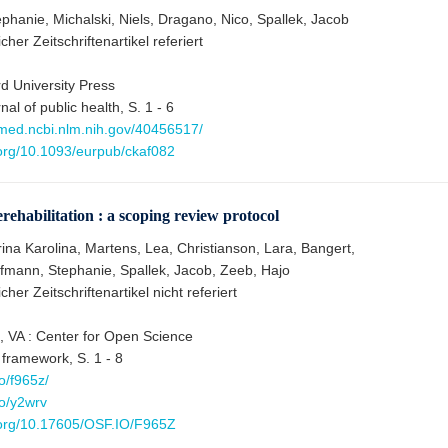
phanie, Michalski, Niels, Dragano, Nico, Spallek, Jacob
cher Zeitschriftenartikel referiert
d University Press
al of public health, S. 1 - 6
bmed.ncbi.nlm.nih.gov/40456517/
.org/10.1093/eurpub/ckaf082
erehabilitation : a scoping review protocol
ina Karolina, Martens, Lea, Christianson, Lara, Bangert,
fmann, Stephanie, Spallek, Jacob, Zeeb, Hajo
her Zeitschriftenartikel nicht referiert
e, VA : Center for Open Science
framework, S. 1 - 8
io/f965z/
io/y2wrv
i.org/10.17605/OSF.IO/F965Z