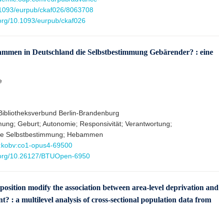
0.1093/eurpub/ckaf026/8063708
.org/10.1093/eurpub/ckaf026
ammen in Deutschland die Selbstbestimmung Gebärender? : eine
e
Bibliotheksverbund Berlin-Brandenburg
ung; Geburt; Autonomie; Responsivität; Verantwortung;
che Selbstbestimmung; Hebammen
:kobv:co1-opus4-69500
i.org/10.26127/BTUOpen-6950
 position modify the association between area-level deprivation and
? : a multilevel analysis of cross-sectional population data from