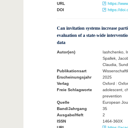
URL
https://ww
DOI
https://doi
Can invitation systems increase part
evaluation of a state-wide interventi
data
Autor(en)
Iashchenko, I
Spallek, Jacob
Claudia, Sun
Publikationsart
Wissenschaftli
Erscheinungsjahr
2025
Verlag
Oxford : Oxfor
Freie Schlagworte
adolescent, c
prevention
Quelle
European Jour
Band/Jahrgang
35
Ausgabe/Heft
2
ISSN
1464-360X
URL
https://ac