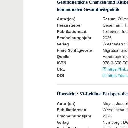
Gesundheitliche Chancen und Risike
kommunalen Gesundheitspolitik
Autor(en)
Razum, Oliver,
Herausgeber
Gesemann, Fra
Publikationsart
Teil eines Buc
Erscheinungsjahr
2026
Verlag
Wiesbaden : S
Freie Schlagworte
Migration und 
Quelle
Handbuch lokal
ISBN
978-3-658-50
URL
https://li
DOI
https://do
Übersicht : S3-Leitlinie Perioperati
Autor(en)
Meyer, Josephi
Publikationsart
Wissenschaftli
Erscheinungsjahr
2026
Verlag
Nürnberg : DG