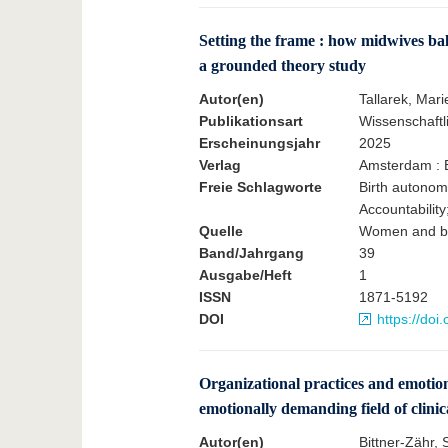
Setting the frame : how midwives ba
a grounded theory study
Autor(en)
Tallarek, Mari
Publikationsart
Wissenschaftli
Erscheinungsjahr
2025
Verlag
Amsterdam : E
Freie Schlagworte
Birth autonomy
Accountabilit
Quelle
Women and birt
Band/Jahrgang
39
Ausgabe/Heft
1
ISSN
1871-5192
DOI
https://do
Organizational practices and emotio
emotionally demanding field of clinic
Autor(en)
Bittner-Zähr, 