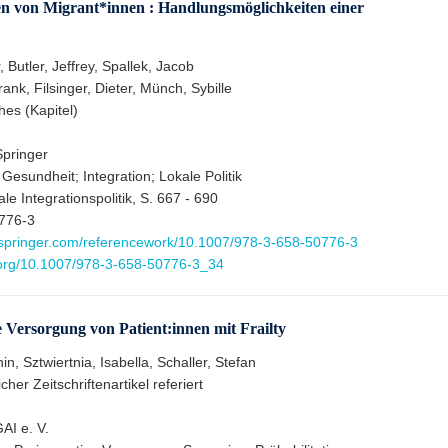
n von Migrant*innen : Handlungsmöglichkeiten einer
 Butler, Jeffrey, Spallek, Jacob
nk, Filsinger, Dieter, Münch, Sybille
hes (Kapitel)
pringer
Gesundheit; Integration; Lokale Politik
e Integrationspolitik, S. 667 - 690
776-3
nk.springer.com/referencework/10.1007/978-3-658-50776-3
i.org/10.1007/978-3-658-50776-3_34
ve Versorgung von Patient:innen mit Frailty
n, Sztwiertnia, Isabella, Schaller, Stefan
cher Zeitschriftenartikel referiert
AI e. V.