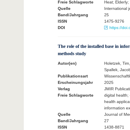
Freie Schlagworte
Heat; Elderly;
Quelle
International j
Band/Jahrgang
25
ISSN
1475-9276
DOI
https://do
The role of the installed base in in
methods study
Autor(en)
Holetzek, Tim
Spallek, Jaco
Publikationsart
Wissenschaftli
Erscheinungsjahr
2025
Verlag
JMIR Publicat
Freie Schlagworte
digital health;
health applic
information e
Quelle
Journal of Med
Band/Jahrgang
27
ISSN
1438-8871