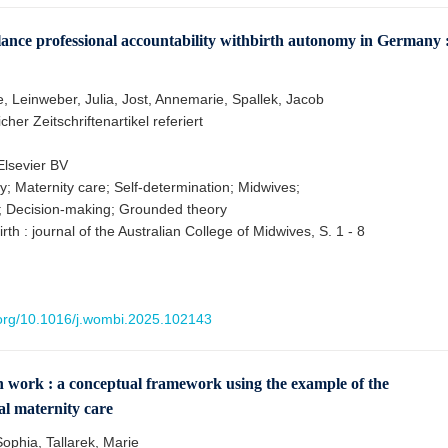
lance professional accountability withbirth autonomy in Germany 
e, Leinweber, Julia, Jost, Annemarie, Spallek, Jacob
cher Zeitschriftenartikel referiert
lsevier BV
; Maternity care; Self-determination; Midwives;
y; Decision-making; Grounded theory
h : journal of the Australian College of Midwives, S. 1 - 8
i.org/10.1016/j.wombi.2025.102143
n work : a conceptual framework using the example of the
al maternity care
Sophia, Tallarek, Marie