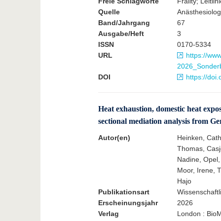
Freie Schlagworte
Frailty; Leitl
Quelle
Anästhesiolog
Band/Jahrgang
67
Ausgabe/Heft
3
ISSN
0170-5334
URL
https://ww
2026_Sonderbe
DOI
https://doi
Heat exhaustion, domestic heat expos
sectional mediation analysis from G
Autor(en)
Heinken, Cath
Thomas, Casje
Nadine, Opel, 
Moor, Irene, 
Hajo
Publikationsart
Wissenschaftli
Erscheinungsjahr
2026
Verlag
London : BioM