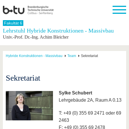
Startseite
Fakultät 6
Schließen
Lehrstuhl Hybride Konstruktionen - Massivbau
Univ.-Prof. Dr.-Ing. Achim Bleicher
Universität
Forschung
Studium
International
Weiterbildung
Transfer
Unileben
Die BTU
Aktuelle
Studienangebot
Internationales
Weiterbildungsangebote
Akademische
Unsere
Forschung
Profil
Fachkräfte
Werte
Struktur
Vor dem
Wissenschaftliche
Hybride Konstruktionen - Massivbau
Team
Sekretariat
Forschungsprofil
Studium
Aus dem
Weiterbildung
Wirtschafts-
Familie &
Karriere
Ausland
und
Dual
&
Förderung
Im
Kontakt
an die
Forschungskooperati
Career
Engagement
Studium
Sekretariat
BTU
Wissenschaftlicher
Gründen
Sport &
Partnerschaften
Nachwuchs
Nach
Mit der
an der
Gesundhei
&
dem
BTU ins
BTU
Sylke Schubert
Strukturwandel
Studium
BTU &
Ausland
Innovative
Region
Lehrgebäude 2A, Raum A 0.13
Für
Transferprojekte
erleben
internationale
T: +49 (0) 355 69 2471 oder 69
Lernen
Studierende
Sie uns
2463
Kontakt
kennen
F: +49 (0) 355 69 2478