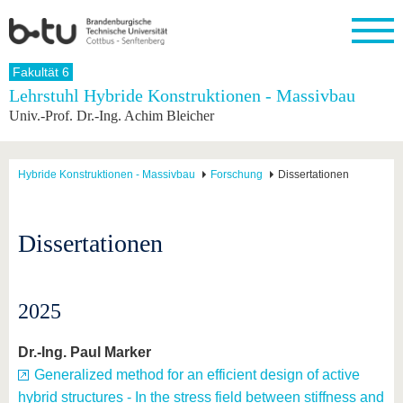
Startseite
Fakultät 6
Schließen
Lehrstuhl Hybride Konstruktionen - Massivbau
Univ.-Prof. Dr.-Ing. Achim Bleicher
Universität
Forschung
Studium
International
Weiterbildung
Transfer
Unileben
Die BTU
Aktuelle
Studienangebot
Internationales
Weiterbildungsangebote
Akademische
Unsere
Forschung
Profil
Fachkräfte
Werte
Struktur
Vor dem
Wissenschaftliche
Hybride Konstruktionen - Massivbau
Forschung
Dissertationen
Forschungsprofil
Studium
Aus dem
Weiterbildung
Wirtschafts-
Familie &
Karriere
Ausland
und
Dual
&
Förderung
Im
Kontakt
an die
Forschungskooperati
Career
Engagement
Studium
Dissertationen
BTU
Wissenschaftlicher
Gründen
Sport &
Partnerschaften
Nachwuchs
Nach
Mit der
an der
Gesundhei
&
dem
BTU ins
BTU
Strukturwandel
Studium
BTU &
Ausland
2025
Innovative
Region
Für
Transferprojekte
erleben
internationale
Dr.-Ing. Paul Marker
Lernen
Studierende
Sie uns
Generalized method for an efficient design of active
Kontakt
kennen
hybrid structures - In the stress field between stiffness and