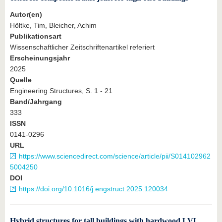
Autor(en)
Höltke, Tim, Bleicher, Achim
Publikationsart
Wissenschaftlicher Zeitschriftenartikel referiert
Erscheinungsjahr
2025
Quelle
Engineering Structures, S. 1 - 21
Band/Jahrgang
333
ISSN
0141-0296
URL
https://www.sciencedirect.com/science/article/pii/S014102962
5004250
DOI
https://doi.org/10.1016/j.engstruct.2025.120034
Hybrid structures for tall buildings with hardwood LVL