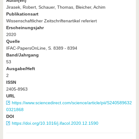
Autor(en)
Jirasek, Robert, Schauer, Thomas, Bleicher, Achim
Publikationsart
Wissenschaftlicher Zeitschriftenartikel referiert
Erscheinungsjahr
2020
Quelle
IFAC-PapersOnLine, S. 8389 - 8394
Band/Jahrgang
53
Ausgabe/Heft
2
ISSN
2405-8963
URL
https://www.sciencedirect.com/science/article/pii/S240589632
0321868
DOI
https://doi.org/10.1016/j.ifacol.2020.12.1590