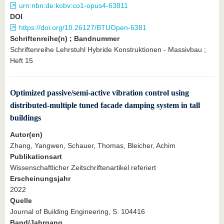
urn:nbn:de:kobv:co1-opus4-63811
DOI
https://doi.org/10.26127/BTUOpen-6381
Schriftenreihe(n) ; Bandnummer
Schriftenreihe Lehrstuhl Hybride Konstruktionen - Massivbau ;
Heft 15
Optimized passive/semi-active vibration control using
distributed-multiple tuned facade damping system in tall
buildings
Autor(en)
Zhang, Yangwen, Schauer, Thomas, Bleicher, Achim
Publikationsart
Wissenschaftlicher Zeitschriftenartikel referiert
Erscheinungsjahr
2022
Quelle
Journal of Building Engineering, S. 104416
Band/Jahrgang