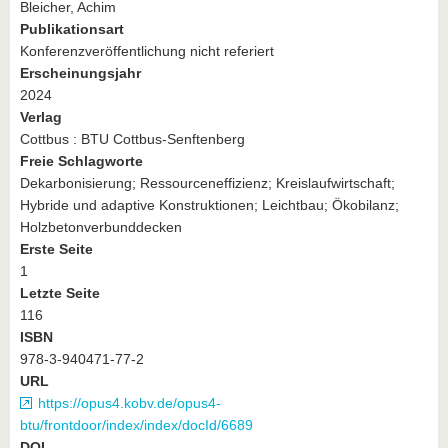
Bleicher, Achim
Publikationsart
Konferenzveröffentlichung nicht referiert
Erscheinungsjahr
2024
Verlag
Cottbus : BTU Cottbus-Senftenberg
Freie Schlagworte
Dekarbonisierung; Ressourceneffizienz; Kreislaufwirtschaft;
Hybride und adaptive Konstruktionen; Leichtbau; Ökobilanz;
Holzbetonverbunddecken
Erste Seite
1
Letzte Seite
116
ISBN
978-3-940471-77-2
URL
https://opus4.kobv.de/opus4-
btu/frontdoor/index/index/docId/6689
DOI