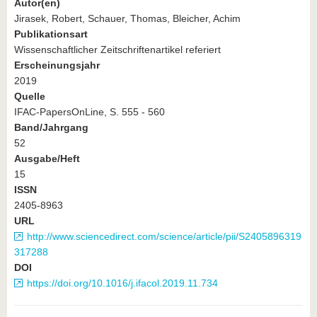
Autor(en)
Jirasek, Robert, Schauer, Thomas, Bleicher, Achim
Publikationsart
Wissenschaftlicher Zeitschriftenartikel referiert
Erscheinungsjahr
2019
Quelle
IFAC-PapersOnLine, S. 555 - 560
Band/Jahrgang
52
Ausgabe/Heft
15
ISSN
2405-8963
URL
http://www.sciencedirect.com/science/article/pii/S2405896319
317288
DOI
https://doi.org/10.1016/j.ifacol.2019.11.734