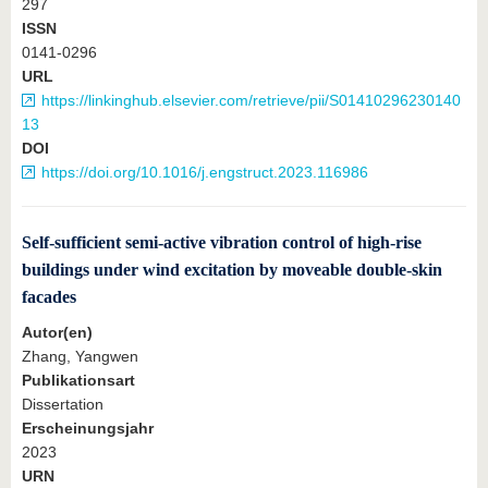
297
ISSN
0141-0296
URL
https://linkinghub.elsevier.com/retrieve/pii/S01410296230140
13
DOI
https://doi.org/10.1016/j.engstruct.2023.116986
Self-sufficient semi-active vibration control of high-rise
buildings under wind excitation by moveable double-skin
facades
Autor(en)
Zhang, Yangwen
Publikationsart
Dissertation
Erscheinungsjahr
2023
URN