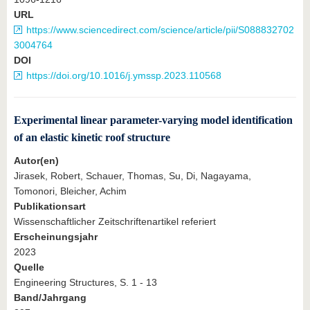
URL
https://www.sciencedirect.com/science/article/pii/S088832702
3004764
DOI
https://doi.org/10.1016/j.ymssp.2023.110568
Experimental linear parameter-varying model identification
of an elastic kinetic roof structure
Autor(en)
Jirasek, Robert, Schauer, Thomas, Su, Di, Nagayama,
Tomonori, Bleicher, Achim
Publikationsart
Wissenschaftlicher Zeitschriftenartikel referiert
Erscheinungsjahr
2023
Quelle
Engineering Structures, S. 1 - 13
Band/Jahrgang