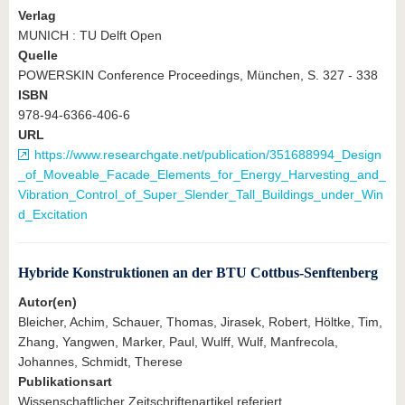
Verlag
MUNICH : TU Delft Open
Quelle
POWERSKIN Conference Proceedings, München, S. 327 - 338
ISBN
978-94-6366-406-6
URL
https://www.researchgate.net/publication/351688994_Design
_of_Moveable_Facade_Elements_for_Energy_Harvesting_and_
Vibration_Control_of_Super_Slender_Tall_Buildings_under_Win
d_Excitation
Hybride Konstruktionen an der BTU Cottbus-Senftenberg
Autor(en)
Bleicher, Achim, Schauer, Thomas, Jirasek, Robert, Höltke, Tim,
Zhang, Yangwen, Marker, Paul, Wulff, Wulf, Manfrecola,
Johannes, Schmidt, Therese
Publikationsart
Wissenschaftlicher Zeitschriftenartikel referiert