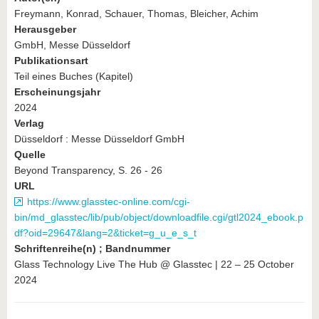
Freymann, Konrad, Schauer, Thomas, Bleicher, Achim
Herausgeber
GmbH, Messe Düsseldorf
Publikationsart
Teil eines Buches (Kapitel)
Erscheinungsjahr
2024
Verlag
Düsseldorf : Messe Düsseldorf GmbH
Quelle
Beyond Transparency, S. 26 - 26
URL
https://www.glasstec-online.com/cgi-
bin/md_glasstec/lib/pub/object/downloadfile.cgi/gtl2024_ebook.p
df?oid=29647&lang=2&ticket=g_u_e_s_t
Schriftenreihe(n) ; Bandnummer
Glass Technology Live The Hub @ Glasstec | 22 – 25 October
2024