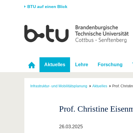
BTU auf einen Blick
Startseite
Universität
Forschung
Stud
Die BTU
Aktuelle Forschung
Stud
Struktur
Forschungsprofil
Vor 
Karriere & Engagement
Förderung
Im S
Aktuelles
Lehre
Forschung
Partnerschaften &
Wissenschaftlicher
Nach
Strukturwandel
Nachwuchs
Infrastruktur- und Mobilitätsplanung
Aktuelles
Prof. Christ
Prof. Christine Eisen
26.03.2025