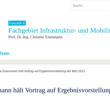
Fakultät 6
Fachgebiet Infrastruktur- und Mobili
ium
International
Weiterbildung
Prof. Dr.-Ing. Christine Eisenmann
ienangebot
Internationales Profil
Weiterbildungsangebot
dem Studium
Aus dem Ausland an die BTU
Wissenschaftliche
Weiterbildung
tudium
Mit der BTU ins Ausland
Team
Kontakt
 dem Studium
Für internationale
Studierende
Kontakt
ine Eisenmann hält Vortrag auf Ergebnisvorstellung der MiD 2023
mann hält Vortrag auf Ergebnisvorstellu