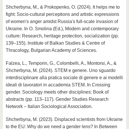
Shcherbyna, M., & Prokopenko, O. (2024). It helps me to
fight: Socio-cultural perceptions and artistic expressions
of women's anger amidst Russia's full-scale invasion of
Ukraine. In O. Smolina (Ed.), Modern and contemporary
culture: Research, heritage protection, socialization (pp.
139–155). Institute of Balkan Studies & Centre of
Thracology, Bulgarian Academy of Sciences.
Falzea, L., Temporin, G., Colombelli, A., Montorsi, A., &
Shcherbyna, M. (2024). STEM e genere. Uno sguardo
interdisciplinare alla pratica sociale di genere e ai modelli
ideali di lavoratori in accademia STEM. In Crossing
gender. Sociology meets other disciplines: Book of
abstracts (pp. 113–117). Gender Studies Research
Network – Italian Sociological Association.
Shcherbyna, M. (2023). Displaced scientists from Ukraine
to the EU: Why do we need a gender lens? In Between