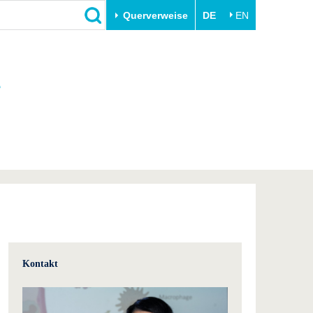
Querverweise
DE
EN
Schließen
e
Transfer
Unileben
e
Akademische Fachkräfte
Unsere Werte
Wirtschafts- und
Familie & Dual Career
Forschungskooperationen
Sport & Gesundheit
Gründen an der BTU
BTU & Region erleben
Innovative Transferprojekte
Lernen Sie uns kennen
Kontakt