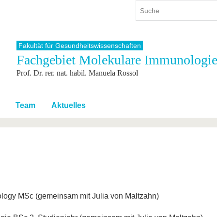
Fakultät für Gesundheitswissenschaften
Fachgebiet Molekulare Immunologi
ium
International
Weiterbildung
Prof. Dr. rer. nat. habil. Manuela Rossol
ienangebot
Internationales Profil
Weiterbildungsangebot
dem Studium
Aus dem Ausland an die BTU
Wissenschaftliche
Weiterbildung
tudium
Mit der BTU ins Ausland
Team
Aktuelles
Kontakt
 dem Studium
Für internationale
Studierende
Kontakt
nology MSc (gemeinsam mit Julia von Maltzahn)