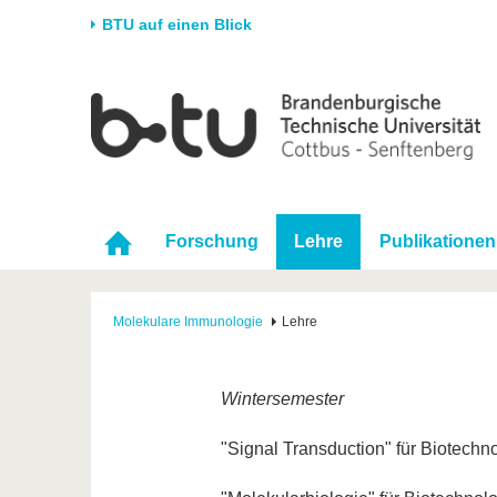
BTU auf einen Blick
Startseite
Universität
Forschung
Stud
Die BTU
Aktuelle Forschung
Stud
Struktur
Forschungsprofil
Vor 
Karriere & Engagement
Förderung
Im S
Forschung
Lehre
Publikationen
Partnerschaften &
Wissenschaftlicher
Nach
Strukturwandel
Nachwuchs
Molekulare Immunologie
Lehre
Wintersemester
"Signal Transduction" für Biotech