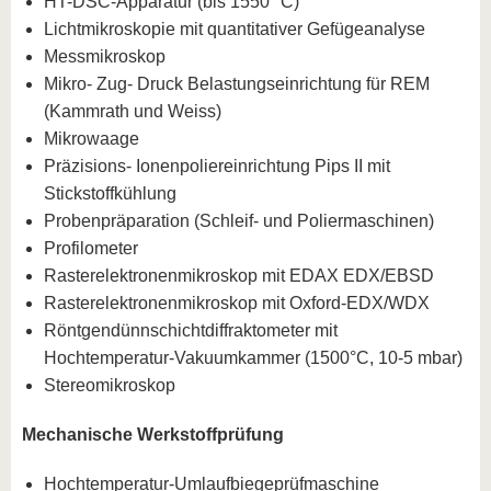
HT-DSC-Apparatur (bis 1550 °C)
Lichtmikroskopie mit quantitativer Gefügeanalyse
Messmikroskop
Mikro- Zug- Druck Belastungseinrichtung für REM
(Kammrath und Weiss)
Mikrowaage
Präzisions- Ionenpoliereinrichtung Pips II mit
Stickstoffkühlung
Probenpräparation (Schleif- und Poliermaschinen)
Profilometer
Rasterelektronenmikroskop mit EDAX EDX/EBSD
Rasterelektronenmikroskop mit Oxford-EDX/WDX
Röntgendünnschichtdiffraktometer mit
Hochtemperatur-Vakuumkammer (1500°C, 10-5 mbar)
Stereomikroskop
Mechanische Werkstoffprüfung
Hochtemperatur-Umlaufbiegeprüfmaschine