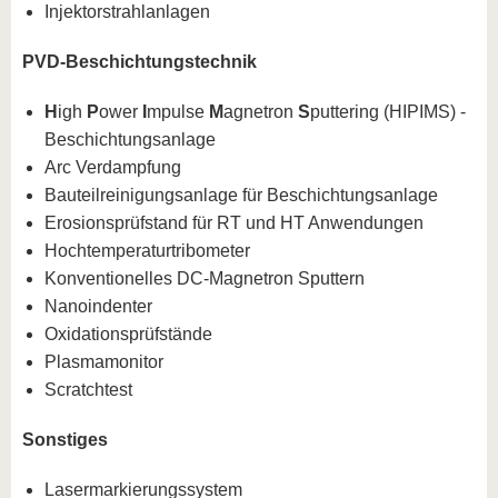
Injektorstrahlanlagen
PVD-Beschichtungstechnik
H
igh
P
ower
I
mpulse
M
agnetron
S
puttering (HIPIMS) -
Beschichtungsanlage
Arc Verdampfung
Bauteilreinigungsanlage für Beschichtungsanlage
Erosionsprüfstand für RT und HT Anwendungen
Hochtemperaturtribometer
Konventionelles DC-Magnetron Sputtern
Nanoindenter
Oxidationsprüfstände
Plasmamonitor
Scratchtest
Sonstiges
Lasermarkierungssystem