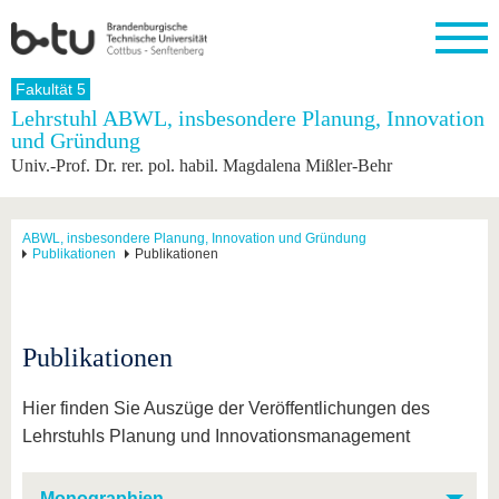
Startseite
Fakultät 5
Schließen
Lehrstuhl ABWL, insbesondere Planung, Innovation
und Gründung
Universität
Forschung
Studium
International
Weiterbildung
Transfer
Unileben
Univ.-Prof. Dr. rer. pol. habil. Magdalena Mißler-Behr
Die BTU
Aktuelle
Studienangebot
Internationales
Weiterbildungsangebote
Akademische
Unsere
Forschung
Profil
Fachkräfte
Werte
Struktur
Vor dem
Wissenschaftliche
Forschungsprofil
Studium
Aus dem
Weiterbildung
Wirtschafts-
Familie &
ABWL, insbesondere Planung, Innovation und Gründung
Karriere
Publikationen
Publikationen
Ausland
und
Dual
&
Förderung
Im
Kontakt
an die
Forschungskooperati
Career
Engagement
Studium
BTU
Wissenschaftlicher
Gründen
Sport &
Partnerschaften
Nachwuchs
Nach
Mit der
an der
Gesundhei
&
dem
Publikationen
BTU ins
BTU
Strukturwandel
Studium
BTU &
Ausland
Innovative
Region
Für
Transferprojekte
erleben
Hier finden Sie Auszüge der Veröffentlichungen des
internationale
Lehrstuhls Planung und Innovationsmanagement
Lernen
Studierende
Sie uns
Kontakt
kennen
Monographien