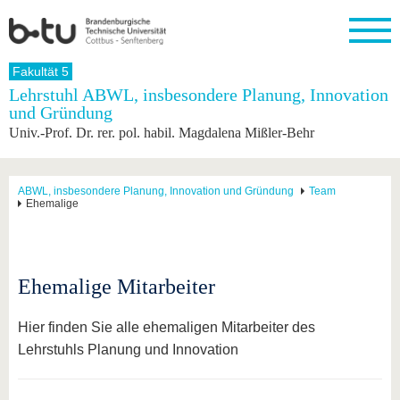
Startseite
Fakultät 5
Schließen
Lehrstuhl ABWL, insbesondere Planung, Innovation
und Gründung
Universität
Forschung
Studium
International
Weiterbildung
Transfer
Unileben
Univ.-Prof. Dr. rer. pol. habil. Magdalena Mißler-Behr
Die BTU
Aktuelle
Studienangebot
Internationales
Weiterbildungsangebote
Akademische
Unsere
Forschung
Profil
Fachkräfte
Werte
Struktur
Vor dem
Wissenschaftliche
Forschungsprofil
Studium
Aus dem
Weiterbildung
Wirtschafts-
Familie &
ABWL, insbesondere Planung, Innovation und Gründung
Team
Karriere
Ehemalige
Ausland
und
Dual
&
Förderung
Im
Kontakt
an die
Forschungskooperati
Career
Engagement
Studium
BTU
Wissenschaftlicher
Gründen
Sport &
Partnerschaften
Nachwuchs
Nach
Mit der
an der
Gesundhei
&
dem
Ehemalige Mitarbeiter
BTU ins
BTU
Strukturwandel
Studium
BTU &
Ausland
Innovative
Region
Für
Transferprojekte
erleben
Hier finden Sie alle ehemaligen Mitarbeiter des
internationale
Lehrstuhls Planung und Innovation
Lernen
Studierende
Sie uns
Kontakt
kennen