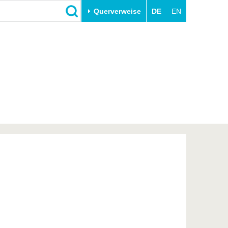
Querverweise
DE
EN
Schließen
Transfer
Unileben
e
Akademische Fachkräfte
Unsere Werte
Wirtschafts- und
Familie & Dual Career
Forschungskooperationen
Sport & Gesundheit
Gründen an der BTU
BTU & Region erleben
Innovative Transferprojekte
Lernen Sie uns kennen