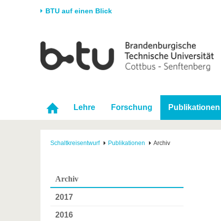
BTU auf einen Blick
Startseite
Universität
Forschung
Stud
Die BTU
Aktuelle Forschung
Stud
Struktur
Forschungsprofil
Vor 
Karriere & Engagement
Förderung
Im S
Lehre
Forschung
Publikationen
Partnerschaften &
Wissenschaftlicher
Nach
Strukturwandel
Nachwuchs
Schaltkreisentwurf
Publikationen
Archiv
Archiv
2017
2016