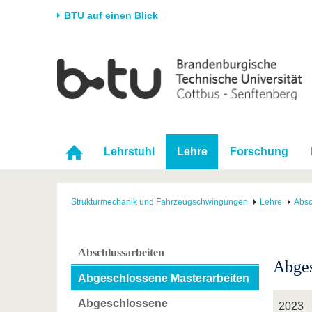
BTU auf einen Blick
Startseite
Universität
Forschung
Stud
Die BTU
Aktuelle Forschung
Stud
Struktur
Forschungsprofil
Vor 
Karriere & Engagement
Förderung
Im S
Lehrstuhl
Lehre
Forschung
Partnerschaften &
Wissenschaftlicher
Nach
Strukturwandel
Nachwuchs
Strukturmechanik und Fahrzeugschwingungen
Lehre
Absc
Abschlussarbeiten
Abges
Abgeschlossene Masterarbeiten
Abgeschlossene
2023