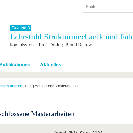
Fakultät 3
Lehrstuhl Strukturmechanik und Fa
ium
International
Weiterbildung
kommissarisch Prof. Dr.-Ing. Bernd Beirow
ienangebot
Internationales Profil
Weiterbildungsangebot
dem Studium
Aus dem Ausland an die BTU
Wissenschaftliche
Weiterbildung
tudium
Mit der BTU ins Ausland
Publikationen
Aktuelles
Kontakt
 dem Studium
Für internationale
Studierende
Kontakt
hlussarbeiten
Abgeschlossene Masterarbeiten
chlossene Masterarbeiten