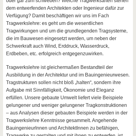
oder gar zum schweben? Welche Tragwerksarten stehen
dem entwerfenden Architekten oder Ingenieur dafür zur
Verfügung? Damit beschäftigen wir uns im Fach
Tragwerkslehre: es geht um die wesentlichen
Tragwirkungen und um die grundlegenden Tragsysteme,
die im Bauwesen eingesetzt werden, um neben der
Schwerkraft auch Wind, Erddruck, Wasserdruck,
Erdbeben, etc. erfolgreich entgegenzuwirken.
Tragwerkslehre ist gleichermaßen Bestandteil der
Ausbildung in der Architektur und im Bauingenieurwesen.
Tragstrukturen sollen nicht bloß „halten“, sondern ihre
Aufgabe mit Sinnfälligkeit, Ökonomie und Eleganz
erfüllen. Unsere gebaute Umwelt liefert viele Beispiele
gelungener und weniger gelungener Tragkonstruktionen
– aus Analysen dieser gebauten Beispiele werden in der
Tragwerkslehre Kenntnisse gesammelt. Angehende
BauingenieurInnen und ArchitektInnen zu befähigen,
Tragwerke zu gestalten und mit ihnen zu entwerfen, ist