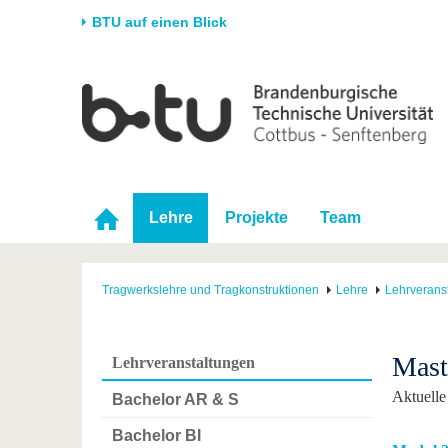
BTU auf einen Blick
Startseite
Universität
Forschung
Stud
Die BTU
Aktuelle Forschung
Stud
Struktur
Forschungsprofil
Vor 
Karriere & Engagement
Förderung
Im S
Lehre
Projekte
Team
Partnerschaften &
Wissenschaftlicher
Nach
Strukturwandel
Nachwuchs
Tragwerkslehre und Tragkonstruktionen
Lehre
Lehrverans
Mast
Lehrveranstaltungen
Aktuelle
Bachelor AR & S
Bachelor BI