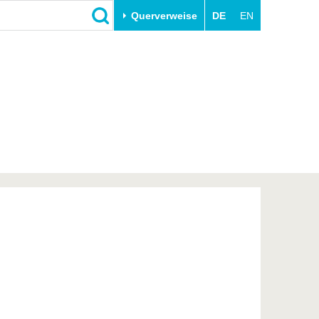
Querverweise
DE
EN
Schließen
Transfer
Unileben
e
Akademische Fachkräfte
Unsere Werte
Wirtschafts- und
Familie & Dual Career
Forschungskooperationen
Sport & Gesundheit
Gründen an der BTU
BTU & Region erleben
Innovative Transferprojekte
Lernen Sie uns kennen