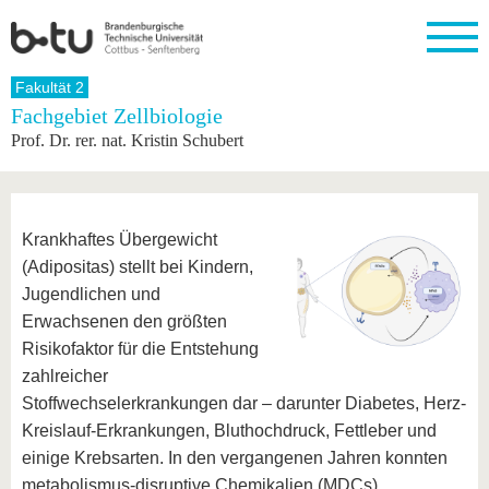
Startseite
Fakultät 2
Schließen
Fachgebiet Zellbiologie
Prof. Dr. rer. nat. Kristin Schubert
Universität
Forschung
Studium
International
Weiterbildung
Transfer
Unileben
Die BTU
Aktuelle
Studienangebot
Internationales
Weiterbildungsangebote
Akademische
Unsere
Forschung
Profil
Fachkräfte
Werte
Struktur
Vor dem
Wissenschaftliche
Forschungsprofil
Studium
Aus dem
Weiterbildung
Wirtschafts-
Familie &
Krankhaftes Übergewicht
Karriere
Ausland
und
Dual
&
Förderung
Im
Kontakt
(Adipositas) stellt bei Kindern,
an die
Forschungskooperati
Career
Engagement
Studium
BTU
Jugendlichen und
Wissenschaftlicher
Gründen
Sport &
Partnerschaften
Nachwuchs
Nach
Erwachsenen den größten
Mit der
an der
Gesundhei
&
dem
BTU ins
BTU
Risikofaktor für die Entstehung
Strukturwandel
Studium
BTU &
Ausland
zahlreicher
Innovative
Region
Für
Transferprojekte
erleben
Stoffwechselerkrankungen dar – darunter Diabetes, Herz-
internationale
Lernen
Kreislauf-Erkrankungen, Bluthochdruck, Fettleber und
Studierende
Sie uns
einige Krebsarten. In den vergangenen Jahren konnten
Kontakt
kennen
metabolismus-disruptive Chemikalien (MDCs)