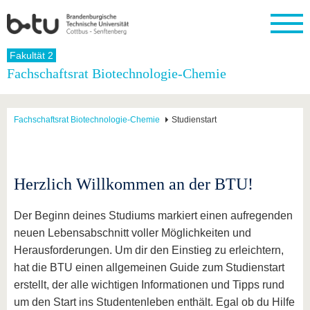
Startseite
Fakultät 2
Schließen
Fachschaftsrat Biotechnologie-Chemie
Universität
Forschung
Studium
International
Weiterbildung
Transfer
Unileben
Die BTU
Aktuelle
Studienangebot
Internationales
Weiterbildungsangebote
Akademische
Unsere
Fachschaftsrat Biotechnologie-Chemie
Studienstart
Forschung
Profil
Fachkräfte
Werte
Struktur
Vor dem
Wissenschaftliche
Forschungsprofil
Studium
Aus dem
Weiterbildung
Wirtschafts-
Familie &
Karriere
Ausland
und
Dual
&
Förderung
Im
Kontakt
an die
Forschungskooperati
Career
Engagement
Studium
Herzlich Willkommen an der BTU!
BTU
Wissenschaftlicher
Gründen
Sport &
Partnerschaften
Nachwuchs
Nach
Mit der
an der
Gesundhei
&
dem
Der Beginn deines Studiums markiert einen aufregenden
BTU ins
BTU
Strukturwandel
Studium
BTU &
Ausland
neuen Lebensabschnitt voller Möglichkeiten und
Innovative
Region
Herausforderungen. Um dir den Einstieg zu erleichtern,
Für
Transferprojekte
erleben
internationale
hat die BTU einen allgemeinen Guide zum Studienstart
Lernen
Studierende
erstellt, der alle wichtigen Informationen und Tipps rund
Sie uns
Kontakt
kennen
um den Start ins Studentenleben enthält. Egal ob du Hilfe