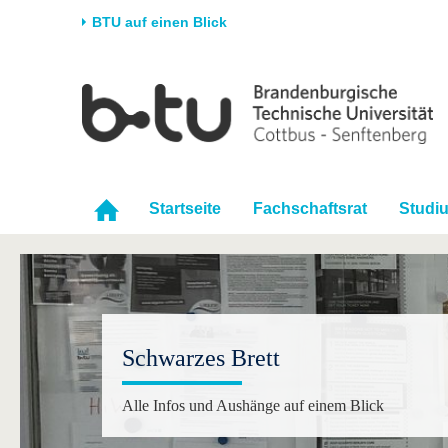
BTU auf einen Blick
Startseite
Universität
Forschung
Stud
Die BTU
Aktuelle Forschung
Stud
Struktur
Forschungsprofil
Vor 
Startseite
Fachschaftsrat
Studi
Karriere & Engagement
Förderung
Im S
Partnerschaften &
Wissenschaftlicher
Nach
Strukturwandel
Nachwuchs
Schwarzes Brett
Alle Infos und Aushänge auf einem Blick