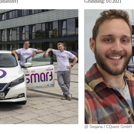
transfer)
Gründung: 01/2021
@ Seqana / CQuest GmbH