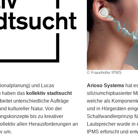
© Fraunhofer IPMS
ionalplanung) und Lucas
Arioso Systems
hat es
g) haben das
kollektiv stadtsucht
siliziumchipbasierter M
eitet unterschiedliche Aufträge
welche als Komponenten
nd kultureller Natur. Von der
und in Hörgeräten eing
ngskonzepte bis zu kreativer
Schallwandlerprinzip fü
ollektiv allen Herausforderungen an
Lautsprecher wurde in 
iv um.
IPMS erforscht und entw