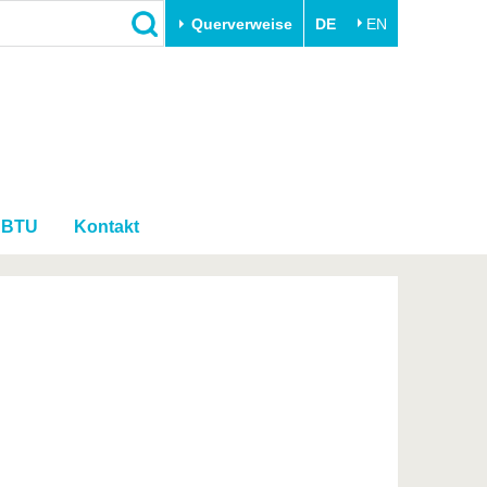
Querverweise
DE
EN
Schließen
Transfer
Unileben
e
Akademische Fachkräfte
Unsere Werte
Wirtschafts- und
Familie & Dual Career
Forschungskooperationen
r BTU
Kontakt
Sport & Gesundheit
Gründen an der BTU
BTU & Region erleben
Innovative Transferprojekte
Lernen Sie uns kennen