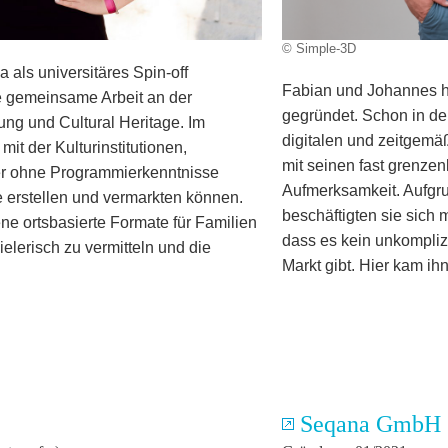
© Simple-3D
 als universitäres Spin-off
Fabian und Johannes
e gemeinsame Arbeit an der
gegründet. Schon in de
dung und Cultural Heritage. Im
digitalen und zeitgemä
it der Kulturinstitutionen,
mit seinen fast grenzen
er ohne Programmierkenntnisse
Aufmerksamkeit. Aufgr
se erstellen und vermarkten können.
beschäftigten sie sich m
ene ortsbasierte Formate für Familien
dass es kein unkompliz
ielerisch zu vermitteln und die
Markt gibt. Hier kam ih
Seqana GmbH