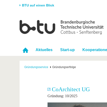
BTU auf einen Blick
Startseite
Universität
Forschung
Stud
Die BTU
Aktuelle Forschung
Stud
Struktur
Forschungsprofil
Vor 
Aktuelles
Start-up
Kooperation
Karriere & Engagement
Förderung
Im S
Partnerschaften &
Wissenschaftlicher
Nach
Strukturwandel
Nachwuchs
Gründungsservice
Gründungserfolge
CoArchitect UG
Gründung: 10/2025