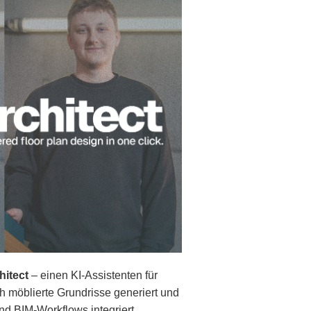
itect
– einen KI-Assistenten für
ch möblierte Grundrisse generiert und
d BIM-Workflows integriert.