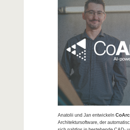
Anatolii und Jan entwickeln
CoArch
Architektursoftware, der automatis
sich nahtlos in bestehende CAD- un