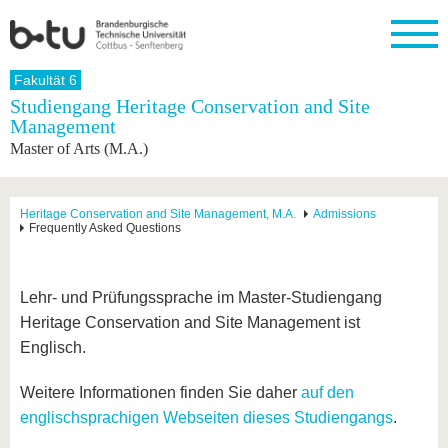
Startseite
Fakultät 6
Schließen
Studiengang Heritage Conservation and Site
Management
Universität
Forschung
Studium
International
Weiterbildung
Transfer
Unileben
Master of Arts (M.A.)
Die BTU
Aktuelle
Studienangebot
Internationales
Weiterbildungsangebote
Akademische
Unsere
Forschung
Profil
Fachkräfte
Werte
Struktur
Vor dem
Wissenschaftliche
Forschungsprofil
Studium
Aus dem
Weiterbildung
Wirtschafts-
Familie &
Heritage Conservation and Site Management, M.A.
Admissions
Karriere
Frequently Asked Questions
Ausland
und
Dual
&
Förderung
Im
Kontakt
an die
Forschungskooperati
Career
Engagement
Studium
BTU
Wissenschaftlicher
Gründen
Sport &
Partnerschaften
Nachwuchs
Nach
Lehr- und Prüfungssprache im Master-Studiengang
Mit der
an der
Gesundhei
&
dem
BTU ins
BTU
Heritage Conservation and Site Management ist
Strukturwandel
Studium
BTU &
Ausland
Innovative
Region
Englisch.
Für
Transferprojekte
erleben
internationale
Weitere Informationen finden Sie daher
auf den
Lernen
Studierende
Sie uns
englischsprachigen Webseiten dieses Studiengangs
.
Kontakt
kennen