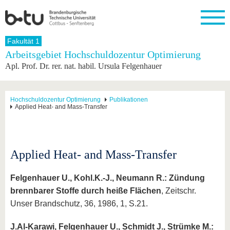
Startseite
Fakultät 1
Schließen
Arbeitsgebiet Hochschuldozentur Optimierung
Apl. Prof. Dr. rer. nat. habil. Ursula Felgenhauer
Universität
Forschung
Studium
International
Weiterbildung
Transfer
Unileben
Die BTU
Aktuelle
Studienangebot
Internationales
Weiterbildungsangebote
Akademische
Unsere
Forschung
Profil
Fachkräfte
Werte
Struktur
Vor dem
Wissenschaftliche
Hochschuldozentur Optimierung
Publikationen
Applied Heat- and Mass-Transfer
Forschungsprofil
Studium
Aus dem
Weiterbildung
Wirtschafts-
Familie &
Karriere
Ausland
und
Dual
&
Förderung
Im
Kontakt
an die
Forschungskooperati
Career
Engagement
Studium
BTU
Wissenschaftlicher
Gründen
Sport &
Partnerschaften
Nachwuchs
Nach
Applied Heat- and Mass-Transfer
Mit der
an der
Gesundhei
&
dem
BTU ins
BTU
Strukturwandel
Studium
BTU &
Ausland
Innovative
Region
Felgenhauer U., Kohl.K.-J., Neumann R.: Zündung
Für
Transferprojekte
erleben
brennbarer Stoffe durch heiße Flächen
, Zeitschr.
internationale
Lernen
Unser Brandschutz, 36, 1986, 1, S.21.
Studierende
Sie uns
Kontakt
kennen
J.Al-Karawi, Felgenhauer U., Schmidt J., Strümke M.: