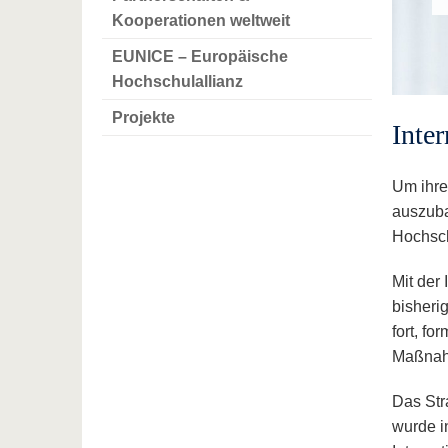
Kooperationen weltweit
EUNICE – Europäische
Hochschulallianz
Projekte
Inte
Um ihre
auszuba
Hochsch
Mit der
bisheri
fort, fo
Maßna
Das Str
wurde i