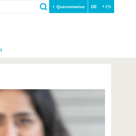
Querverweise
DE
EN
n