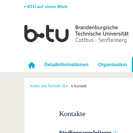
BTU auf einen Blick
Startseite
Universität
Forschung
Stud
Die BTU
Aktuelle Forschung
Stud
Struktur
Forschungsprofil
Vor 
Karriere & Engagement
Förderung
Im S
Detailinformationen
Organisation
Partnerschaften &
Wissenschaftlicher
Nach
Strukturwandel
Nachwuchs
Kultur und Technik, M.A.
Kontakt
Kontakte
Studiengangsleitung