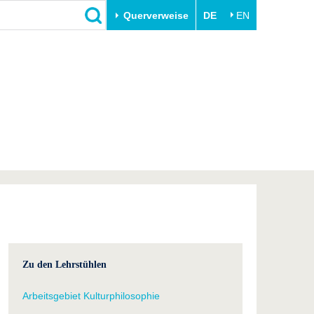
Querverweise
DE
EN
Schließen
Transfer
Unileben
e
Akademische Fachkräfte
Unsere Werte
Wirtschafts- und
Familie & Dual Career
Forschungskooperationen
Sport & Gesundheit
Gründen an der BTU
BTU & Region erleben
Innovative Transferprojekte
Lernen Sie uns kennen
Zu den Lehrstühlen
Arbeitsgebiet Kulturphilosophie