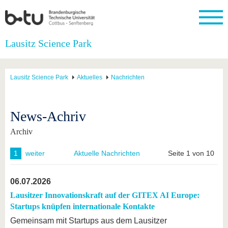
Startseite
Lausitz Science Park
Schließen
Universität
Forschung
Studium
International
Weiterbildung
Transfer
Unileben
Lausitz Science Park
Aktuelles
Nachrichten
Die BTU
Aktuelle
Studienangebot
Internationales
Weiterbildungsangebote
Akademische
Unsere
Forschung
Profil
Fachkräfte
Werte
Struktur
Vor dem
Wissenschaftliche
Forschungsprofil
Studium
Aus dem
Weiterbildung
Wirtschafts-
Familie &
News-Achriv
Karriere
Ausland
und
Dual
&
Förderung
Im
Kontakt
an die
Forschungskooperati
Career
Archiv
Engagement
Studium
BTU
Wissenschaftlicher
Gründen
Sport &
Partnerschaften
Nachwuchs
Nach
Mit der
an der
Gesundhei
1
weiter
Aktuelle Nachrichten
Seite 1 von 10
&
dem
BTU ins
BTU
Strukturwandel
Studium
BTU &
Ausland
Innovative
Region
06.07.2026
Für
Transferprojekte
erleben
Lausitzer Innovationskraft auf der GITEX AI Europe:
internationale
Lernen
Studierende
Startups knüpfen internationale Kontakte
Sie uns
Kontakt
kennen
Gemeinsam mit Startups aus dem Lausitzer