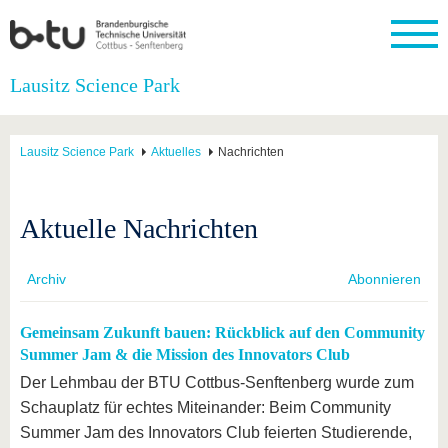
Startseite
Lausitz Science Park
Schließen
Universität
Forschung
Studium
International
Weiterbildung
Transfer
Unileben
Lausitz Science Park
Aktuelles
Nachrichten
Die BTU
Aktuelle
Studienangebot
Internationales
Weiterbildungsangebote
Akademische
Unsere
Forschung
Profil
Fachkräfte
Werte
Struktur
Vor dem
Wissenschaftliche
Forschungsprofil
Studium
Aus dem
Weiterbildung
Wirtschafts-
Familie &
Aktuelle Nachrichten
Karriere
Ausland
und
Dual
&
Förderung
Im
Kontakt
an die
Forschungskooperati
Career
Engagement
Studium
BTU
Wissenschaftlicher
Gründen
Sport &
Archiv
Abonnieren
Partnerschaften
Nachwuchs
Nach
Mit der
an der
Gesundhei
&
dem
BTU ins
BTU
Strukturwandel
Studium
BTU &
Gemeinsam Zukunft bauen: Rückblick auf den Community
Ausland
Innovative
Region
Summer Jam & die Mission des Innovators Club
Für
Transferprojekte
erleben
Der Lehmbau der BTU Cottbus-Senftenberg wurde zum
internationale
Lernen
Studierende
Schauplatz für echtes Miteinander: Beim Community
Sie uns
Kontakt
kennen
Summer Jam des Innovators Club feierten Studierende,