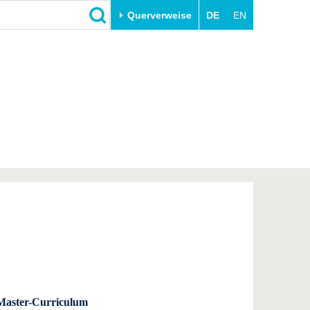
Querverweise
DE
EN
Schließen
Transfer
Unileben
e
Akademische Fachkräfte
Unsere Werte
Wirtschafts- und
Familie & Dual Career
Forschungskooperationen
Sport & Gesundheit
Gründen an der BTU
BTU & Region erleben
Innovative Transferprojekte
Lernen Sie uns kennen
Master-Curriculum