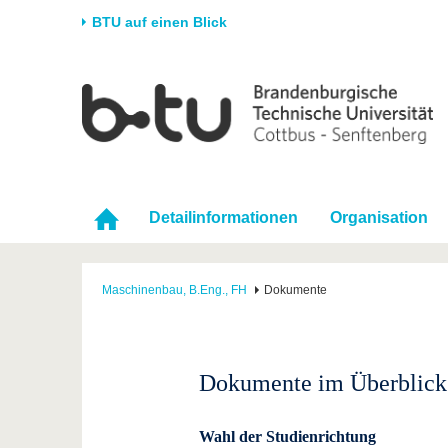
BTU auf einen Blick
Startseite
Universität
Forschung
Stud
Die BTU
Aktuelle Forschung
Stud
Struktur
Forschungsprofil
Vor 
Karriere & Engagement
Förderung
Im S
Detailinformationen
Organisation
Partnerschaften &
Wissenschaftlicher
Nach
Strukturwandel
Nachwuchs
Maschinenbau, B.Eng., FH
Dokumente
Dokumente im Überblick
Wahl der Studienrichtung