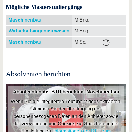
Mögliche Masterstudiengänge
Maschinenbau
M.Eng.
Wirtschaftsingenieurwesen
M.Eng.
Maschinenbau
M.Sc.
Absolventen berichten
Absolventen der BTU berichten: Maschinenbau
Wenn Sie die integrierten Youtube-Videos aktivieren,
stimmen Sie der Übertragung der
personenbezogenen Daten an den Anbieter sowie
der Verwendung von Cookies zur Speicherung der
Einstellung zu.
Informationen der BTU zum