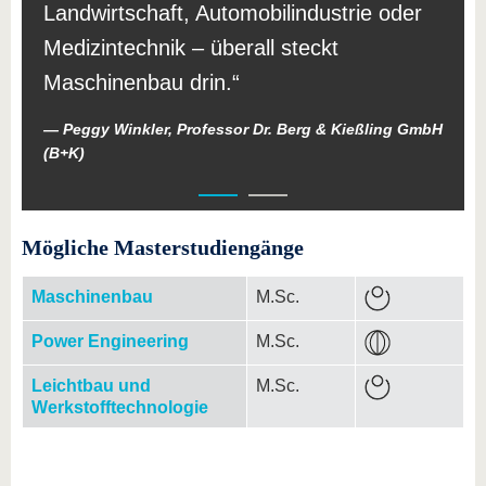
Landwirtschaft, Automobilindustrie oder
Medizintechnik – überall steckt
Maschinenbau drin.
Peggy Winkler, Professor Dr. Berg & Kießling GmbH
(B+K)
Mögliche Masterstudiengänge
Maschinenbau
M.Sc.
Power Engineering
M.Sc.
Leichtbau und
M.Sc.
Werkstofftechnologie